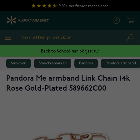
Hoppa till innehållet
9,604
verifierade recensioner
Cart
Sea
Back to School har börjat! 👉
Smycken
Smyckesmärken
Pandora
Pandora armband
Pandora Me armband Link Chain 14k
Rose Gold-Plated 589662C00