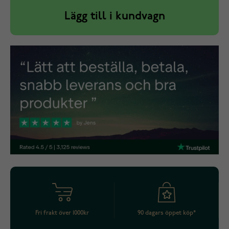
Lägg till i kundvagn
Fri frakt över 1000kr
90 dagars öppet köp*