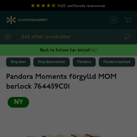
Hoppa till innehållet
9,622
verifierade recensioner
Cart
Sea
Back to School har börjat! 👉
Smycken
Smyckesmärken
Pandora
Pandora berlock
Pandora Moments förgylld MOM
berlock 764459C01
NY