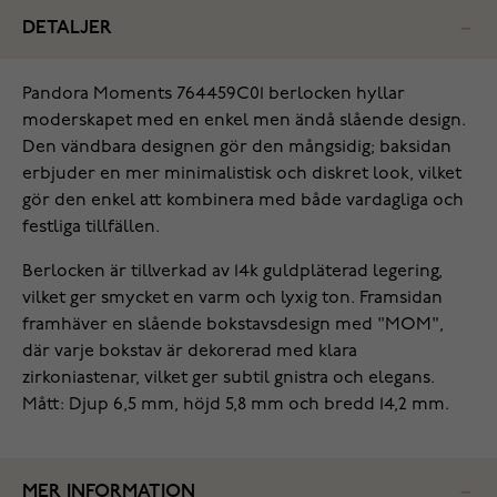
DETALJER
‌Pandora Moments 764459C01 berlocken hyllar
moderskapet med en enkel men ändå slående design.
Den vändbara designen gör den mångsidig; baksidan
erbjuder en mer minimalistisk och diskret look, vilket
gör den enkel att kombinera med både vardagliga och
festliga tillfällen.
Berlocken är tillverkad av 14k guldpläterad legering,
vilket ger smycket en varm och lyxig ton. Framsidan
framhäver en slående bokstavsdesign med "MOM",
där varje bokstav är dekorerad med klara
zirkoniastenar, vilket ger subtil gnistra och elegans.
Mått: Djup 6,5 mm, höjd 5,8 mm och bredd 14,2 mm.
MER INFORMATION