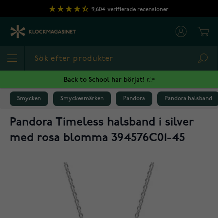
Hoppa till innehållet
9,604
verifierade recensioner
Cart
Sea
Back to School har börjat! 👉
Smycken
Smyckesmärken
Pandora
Pandora halsband
Pandora Timeless halsband i silver
med rosa blomma 394576C01-45