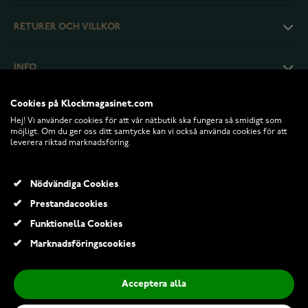
RETURER OCH VILLKOR
INFO
Cookies på Klockmagasinet.com
Hej! Vi använder cookies för att vår nätbutik ska fungera så smidigt som
möjligt. Om du ger oss ditt samtycke kan vi också använda cookies för att
leverera riktad marknadsföring.
Nödvändiga Cookies
Prestandacookies
Funktionella Cookies
© 2026 Klockmagasinet.com
Marknadsföringscookies
Pandora Timeless halsband i silver med rosa blomma 394576C01-45
1 299,00 Kr
Acceptera alla