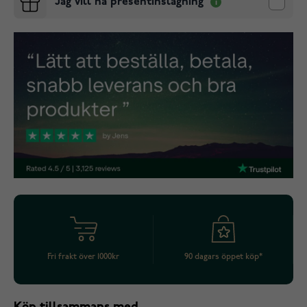
Jag vill ha presentinslagning
Fri frakt över 1000kr
90 dagars öppet köp*