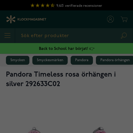
Hoppa till innehållet
9,613
verifierade recensioner
Cart
Sea
Back to School har börjat! 👉
Smycken
Smyckesmärken
Pandora
Pandora örhängen
Pandora Timeless rosa örhängen i
silver 292633C02