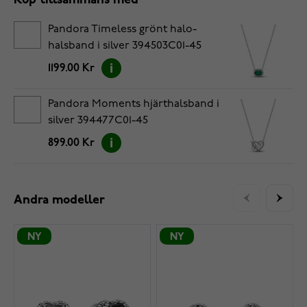
Köp tillsammans med
Pandora Timeless grönt halo-
halsband i silver 394503C01-45
1199.00 Kr
Pandora Moments hjärthalsband i
silver 394477C01-45
899.00 Kr
Andra modeller
NY
NY