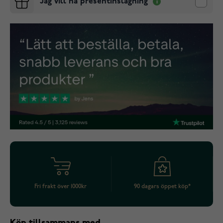
Jag vill ha presentinslagning
Fri frakt över 1000kr
90 dagars öppet köp*