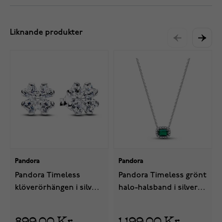
Liknande produkter
Pandora
Pandora
Pandora Timeless
Pandora Timeless grönt
klöverörhängen i silver
halo-halsband i silver
294500C01
394503C01-45
899,00 Kr
1 199,00 Kr