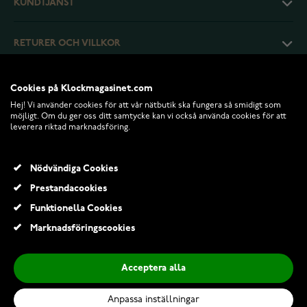
KUNDTJÄNST
RETURER OCH VILLKOR
INFO
Cookies på Klockmagasinet.com
Hej! Vi använder cookies för att vår nätbutik ska fungera så smidigt som
möjligt. Om du ger oss ditt samtycke kan vi också använda cookies för att
leverera riktad marknadsföring.
Nödvändiga Cookies
Prestandacookies
Funktionella Cookies
Marknadsföringscookies
© 2026 Klockmagasinet.com
Acceptera alla
Pandora Timeless halsband i silver 394502C01-45
1 199,00 Kr
Anpassa inställningar