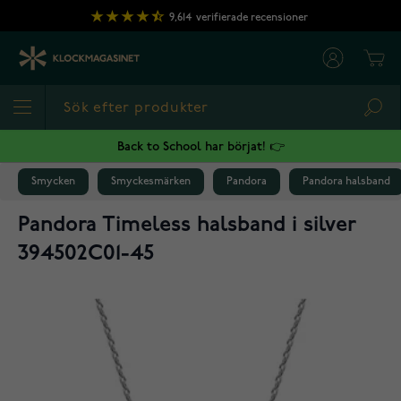
Hoppa till innehållet
9,614
verifierade recensioner
Cart
Sea
Back to School har börjat! 👉
Smycken
Smyckesmärken
Pandora
Pandora halsband
Pandora Timeless halsband i silver
394502C01-45