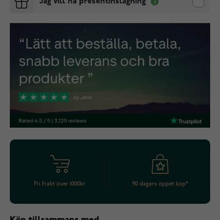
Jag vill ha presentinslagning
Fri frakt över 1000kr
90 dagars öppet köp*