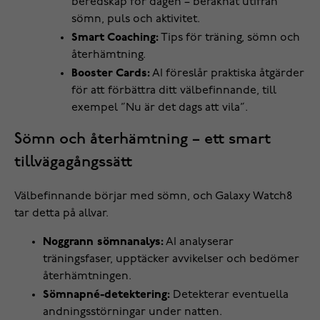
beredskap för dagen – beräknat utifrån
sömn, puls och aktivitet.
Smart Coaching:
Tips för träning, sömn och
återhämtning.
Booster Cards:
AI föreslår praktiska åtgärder
för att förbättra ditt välbefinnande, till
exempel ”Nu är det dags att vila”.
Sömn och återhämtning – ett smart
tillvägagångssätt
Välbefinnande börjar med sömn, och Galaxy Watch8
tar detta på allvar.
Noggrann sömnanalys:
AI analyserar
träningsfaser, upptäcker avvikelser och bedömer
återhämtningen.
Sömnapné-detektering:
Detekterar eventuella
andningsstörningar under natten.