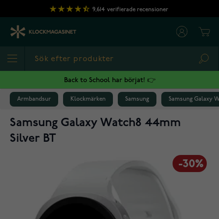
Hoppa till innehållet
9,614
verifierade recensioner
Cart
Sea
Back to School har börjat! 👉
Armbandsur
Klockmärken
Samsung
Samsung Galaxy W
Samsung Galaxy Watch8 44mm
Silver BT
-30%