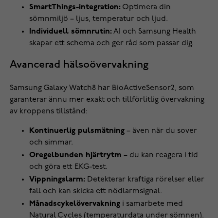
SmartThings-integration:
Optimera din
sömnmiljö – ljus, temperatur och ljud.
Individuell sömnrutin:
AI och Samsung Health
skapar ett schema och ger råd som passar dig.
Avancerad hälsoövervakning
Samsung Galaxy Watch8 har BioActiveSensor2, som
garanterar ännu mer exakt och tillförlitlig övervakning
av kroppens tillstånd:
Kontinuerlig pulsmätning
– även när du sover
och simmar.
Oregelbunden hjärtrytm
– du kan reagera i tid
och göra ett EKG-test.
Vippningslarm:
Detekterar kraftiga rörelser eller
fall och kan skicka ett nödlarmsignal.
Månadscykelövervakning
i samarbete med
Natural Cycles (temperaturdata under sömnen).