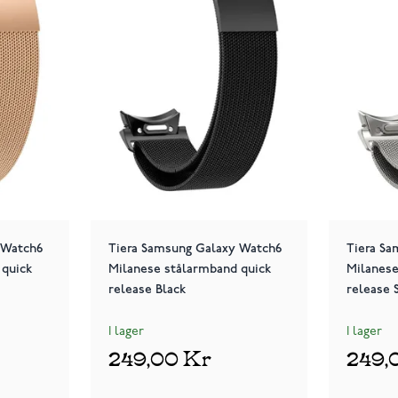
 Watch6
Tiera Samsung Galaxy Watch6
Tiera S
 quick
Milanese stålarmband quick
Milanese
release Black
release S
I lager
I lager
249,00 Kr
249,