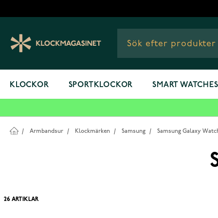
Hoppa till innehållet
KLOCKOR
SPORTKLOCKOR
SMART WATCHE
/
Armbandsur
/
Klockmärken
/
Samsung
/
Samsung Galaxy Watc
26
ARTIKLAR