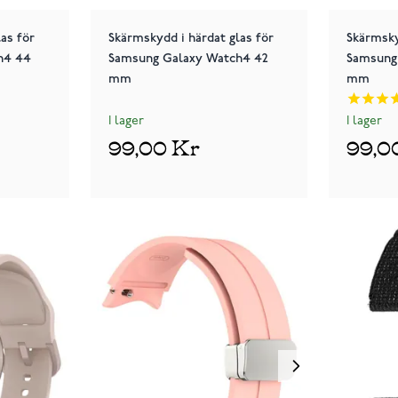
as för
Skärmskydd i härdat glas för
Skärmsky
h4 44
Samsung Galaxy Watch4 42
Samsung
mm
mm
I lager
I lager
99,00 Kr
99,0