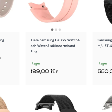
ung
Tiera Samsung Galaxy Watch4
Samsung 
m
och Watch5 silikonarmband
M/L ET-
Pink
n
I lager
I lager
199,00 Kr
550,