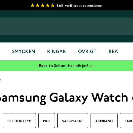
9,613
verifierade recensioner
S
SMYCKEN
RINGAR
ÖVRIGT
REA
Back to School har börjat! 👉
h
Samsung Galaxy Watch 
PRODUKT TYP
PRIS
VARUMÄRKE
ARMBAND
FÄR