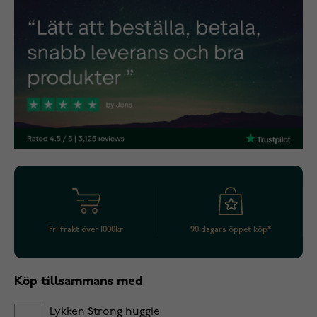
Fri frakt över 1000kr
90 dagars öppet köp*
Köp tillsammans med
Lykken Strong huggie