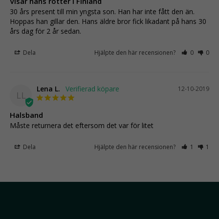
Visar hans rötter i Finland
30 års present till min yngsta son. Han har inte fått den än. 
Hoppas han gillar den. Hans äldre bror fick likadant på hans 30 
års dag för 2 år sedan.
Dela
Hjälpte den här recensionen?
0
0
Lena L.
12-10-2019
LL
Halsband
Måste returnera det eftersom det var för litet
Dela
Hjälpte den här recensionen?
1
1