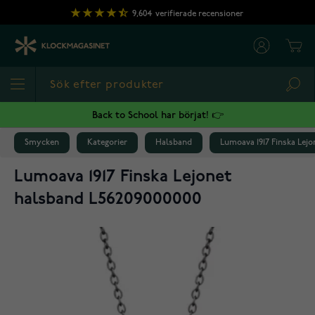
Hoppa till innehållet
9,604
verifierade recensioner
Cart
Sea
Back to School har börjat! 👉
Smycken
Kategorier
Halsband
Lumoava 1917 Finska Lej
Lumoava 1917 Finska Lejonet
halsband L56209000000