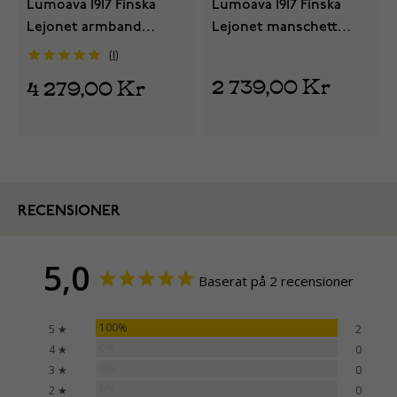
Lumoava 1917 Finska
Lumoava 1917 Finska
Lejonet armband
Lejonet manschett
L53209000000
L46209000000
1
2 739,00 Kr
4 279,00 Kr
RECENSIONER
5,0
Baserat på 2 recensioner
100%
5 ★
2
0%
4 ★
0
0%
3 ★
0
0%
2 ★
0