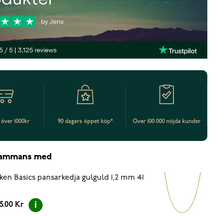
t över 1000kr
90 dagars öppet köp*
Över 100 000 nöjda kunder
lsammans med
ken Basics pansarkedja gulguld 1,2 mm 41
5.00 Kr