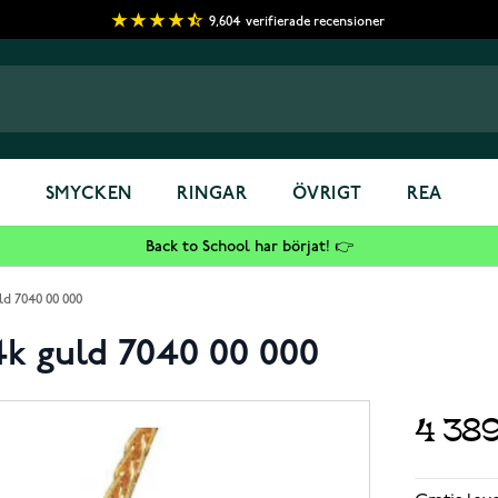
9,604
verifierade recensioner
S
SMYCKEN
RINGAR
ÖVRIGT
REA
Back to School har börjat! 👉
ld 7040 00 000
4k guld 7040 00 000
4 38