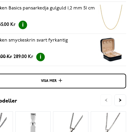
ken Basics pansarkedja gulguld 1,2 mm 51 cm
5.00 Kr
ken smyckeskrin svart fyrkantig
.00 Kr
289.00 Kr
VISA MER
odeller