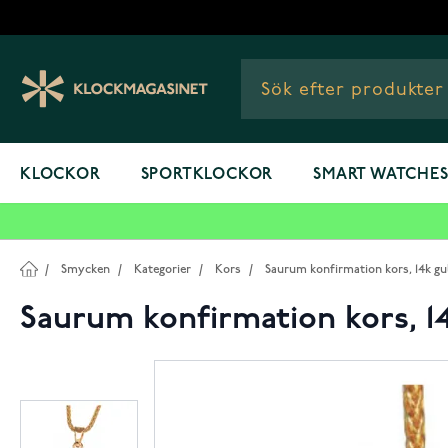
Hoppa till innehållet
KLOCKOR
SPORTKLOCKOR
SMART WATCHE
/
Smycken
/
Kategorier
/
Kors
/
Saurum konfirmation kors, 14k gu
Saurum konfirmation kors, 1