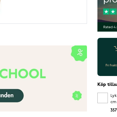
Fri frak
Köp til
Lyk
cm
357