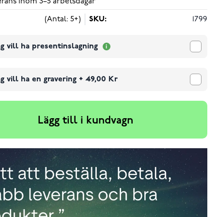
verans inom 3–5 arbetsdagar
(Antal: 5+)
SKU:
1799
g vill ha presentinslagning
g vill ha en gravering
+
49,00 Kr
Lägg till i kundvagn