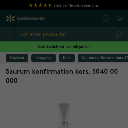
Hoppa till innehållet
9,622
verifierade recensioner
Cart
Sea
Back to School har börjat! 👉
Smycken
Kategorier
Kors
Saurum konfirmation kors, 50
Saurum konfirmation kors, 5040 00
000