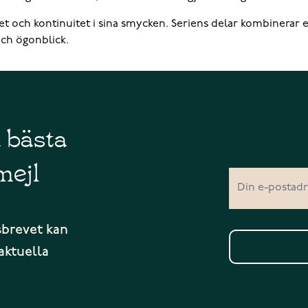
et och kontinuitet i sina smycken. Seriens delar kombinerar 
och ögonblick.
å bästa
mejl
sbrevet kan
aktuella