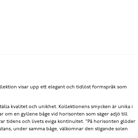
ektion visar upp ett elegant och tidlöst formspråk som
älla kvalitet och unikhet. Kollektionens smycken är unika i
ar om en gyllene båge vid horisonten som säger adjö till
idens och livets eviga kontinuitet. "På horisonten glöder
nnanstans, under samma båge, välkomnar den stigande solen