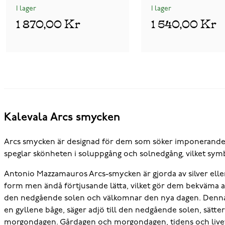
I lager
I lager
1 870,00 Kr
1 540,00 Kr
Kalevala Arcs smycken
Arcs smycken är designad för dem som söker imponerande me
speglar skönheten i soluppgång och solnedgång, vilket symbo
Antonio Mazzamauros Arcs-smycken är gjorda av silver eller l
form men ändå förtjusande lätta, vilket gör dem bekväma att
den nedgående solen och välkomnar den nya dagen. Denna b
en gyllene båge, säger adjö till den nedgående solen, sätte
morgondagen. Gårdagen och morgondagen, tidens och livets