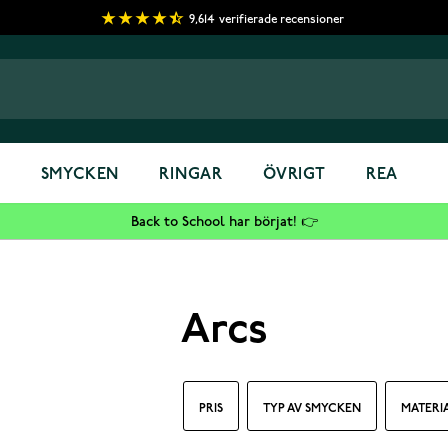
9,614
verifierade recensioner
S
SMYCKEN
RINGAR
ÖVRIGT
REA
Back to School har börjat! 👉
Arcs
PRIS
TYP AV SMYCKEN
MATERI