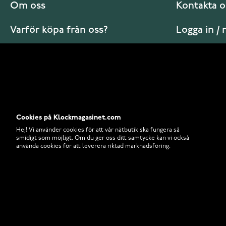
Om oss
Kontakta o
Varför köpa från oss?
Logga in / 
Vanliga frågor
Hur beställ
Cookies på Klockmagasinet.com
Hej! Vi använder cookies för att vår nätbutik ska fungera så
smidigt som möjligt. Om du ger oss ditt samtycke kan vi också
använda cookies för att leverera riktad marknadsföring.