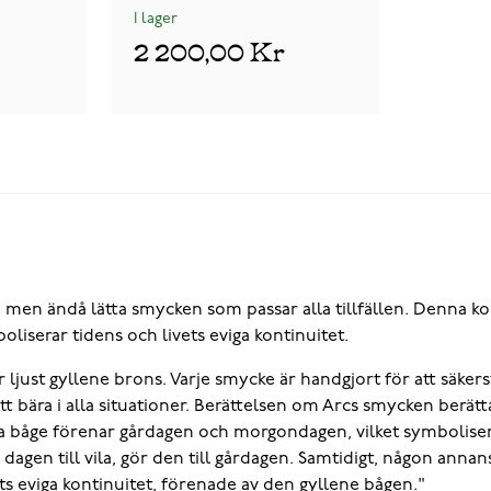
I lager
2 200,00 Kr
n ändå lätta smycken som passar alla tillfällen. Denna koll
liserar tidens och livets eviga kontinuitet.
just gyllene brons. Varje smycke är handgjort för att säkerst
 bära i alla situationer. Berättelsen om Arcs smycken berätt
åge förenar gårdagen och morgondagen, vilket symboliserar t
r dagen till vila, gör den till gårdagen. Samtidigt, någon a
 eviga kontinuitet, förenade av den gyllene bågen."