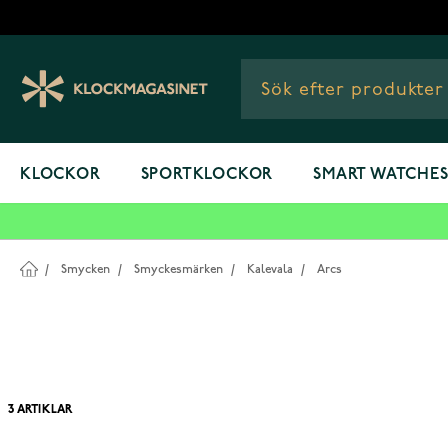
Hoppa till innehållet
KLOCKOR
SPORTKLOCKOR
SMART WATCHE
/
Smycken
/
Smyckesmärken
/
Kalevala
/
Arcs
3
ARTIKLAR