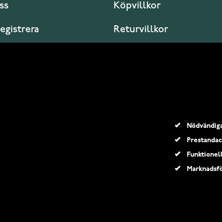
ss
Köpvillkor
registrera
Returvillkor
er jag?
Garanti och service
Nödvändig
Prestandac
Funktionel
Marknadsfö
© 2026 Klockmagasinet.com