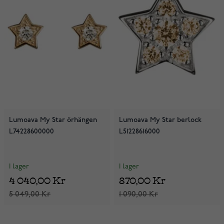
Lumoava My Star örhängen
Lumoava My Star berlock
L74228600000
L51228616000
I lager
I lager
4 040,00 Kr
870,00 Kr
5 049,00 Kr
1 090,00 Kr