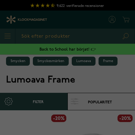
Hoppa till innehållet
9,622
verifierade recensioner
Cart
Sea
Back to School har börjat! 👉
Smycken
Smyckesmärken
Lumoava
Frame
Lumoava Frame
FILTER
-20%
-20%
-20%
-20%