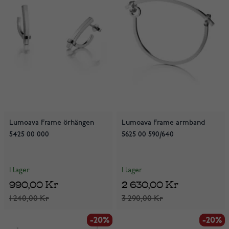
Lumoava Frame örhängen
Lumoava Frame armband
5425 00 000
5625 00 590/640
I lager
I lager
990,00 Kr
2 630,00 Kr
1 240,00 Kr
3 290,00 Kr
-20%
-20%
-20%
-20%