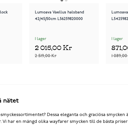
lock
Lumoava Vaellus halsband
Lumoava 
42/45/50cm L56259820000
L542598
I lager
I lager
2 015,00 Kr
871,
2 519,00 Kr
1 089,00
 nätet
ckessortimentet? Dessa eleganta och graciösa smycken är gjor
r. Vi har en mängd olika wayfarer smycken till de bästa priser