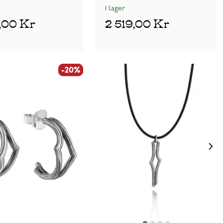
I lager
9,00 Kr
2 519,00 Kr
-20%
-20%