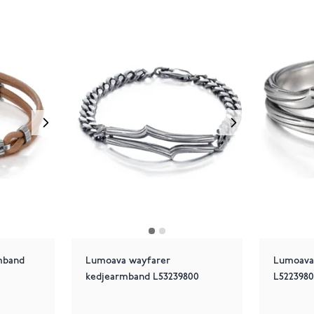
mband
Lumoava wayfarer
Lumoava 
kedjearmband L53239800
L522398