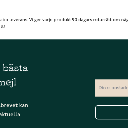
b leverans. Vi ger varje produkt 90 dagars returrätt om något 
tt!
å bästa
mejl
sbrevet kan
aktuella