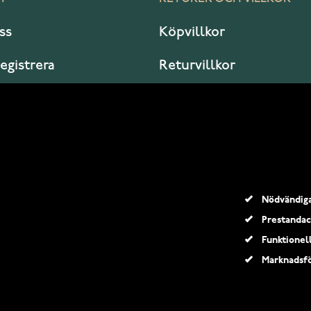
ss
Köpvillkor
registrera
Returvillkor
er jag?
Garanti och service
Nödvändig
Prestandac
Funktionel
Marknadsfö