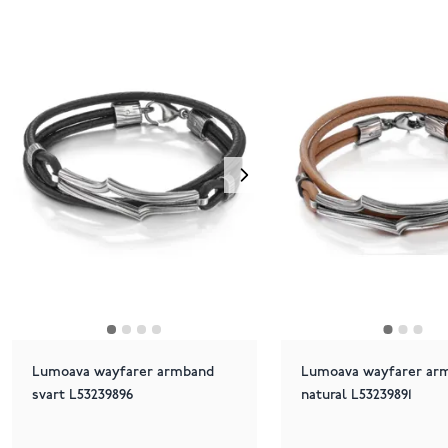
Lumoava wayfarer armband
Lumoava wayfarer ar
svart L53239896
natural L53239891