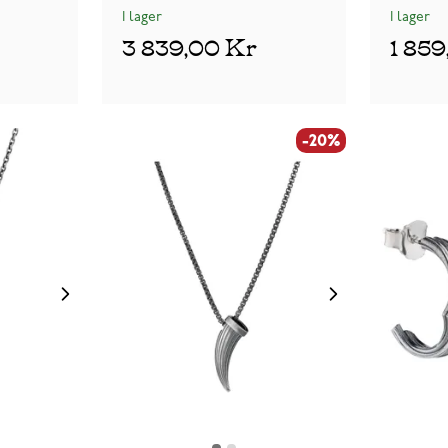
I lager
I lager
3 839,00 Kr
1 85
-20%