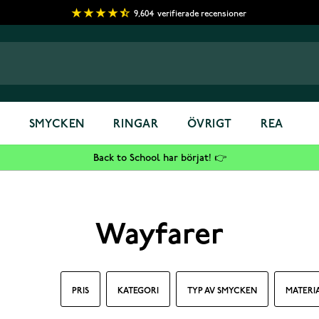
9,604
verifierade recensioner
S
SMYCKEN
RINGAR
ÖVRIGT
REA
Back to School har börjat! 👉
Wayfarer
PRIS
KATEGORI
TYP AV SMYCKEN
MATERI