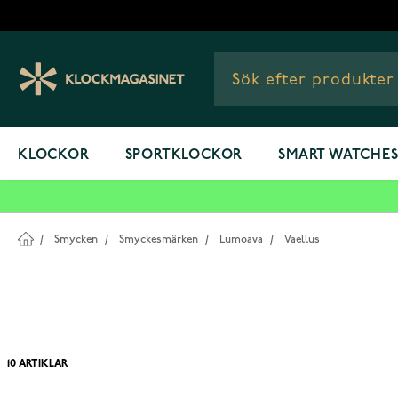
Hoppa till innehållet
KLOCKOR
SPORTKLOCKOR
SMART WATCHE
/
Smycken
/
Smyckesmärken
/
Lumoava
/
Vaellus
10
ARTIKLAR