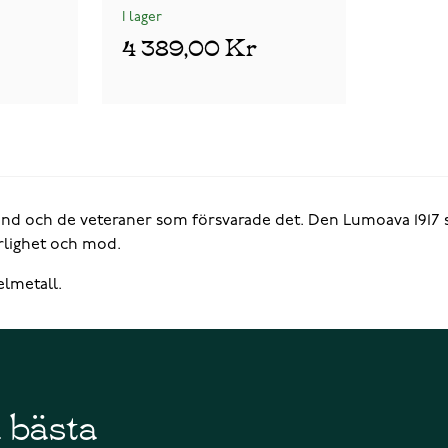
I lager
4 389,00 Kr
nland och de veteraner som försvarade det. Den Lumoava 191
rlighet och mod.
elmetall.
å bästa