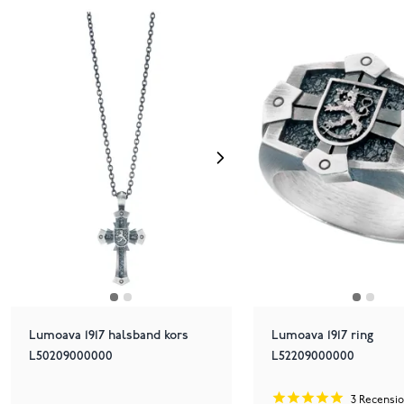
Lumoava 1917 halsband kors
Lumoava 1917 ring
L50209000000
L52209000000
3
Recensio