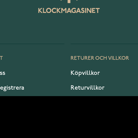
T
RETURER OCH VILLKOR
ss
Köpvillkor
registrera
Returvillkor
er jag?
Garanti och service