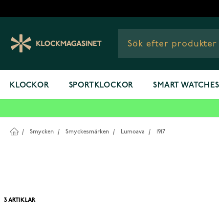
Hoppa till innehållet
KLOCKOR
SPORTKLOCKOR
SMART WATCHE
/
Smycken
/
Smyckesmärken
/
Lumoava
/
1917
3
ARTIKLAR