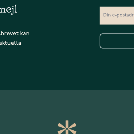
mejl
sbrevet kan
aktuella