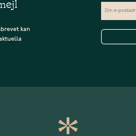
mejl
sbrevet kan
aktuella