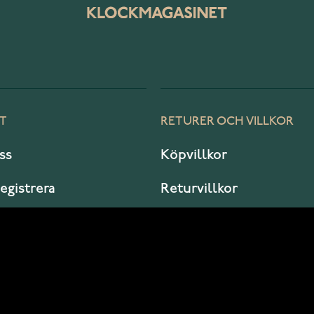
T
RETURER OCH VILLKOR
ss
Köpvillkor
registrera
Returvillkor
er jag?
Garanti och service