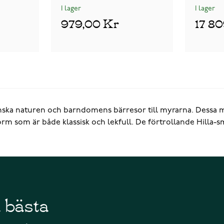
I lager
I lager
979,00 Kr
17 8
nska naturen och barndomens bärresor till myrarna. Dessa mi
rm som är både klassisk och lekfull. De förtrollande Hilla-sm
å bästa