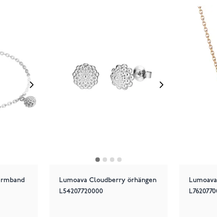
armband
Lumoava Cloudberry örhängen
Lumoava 
L54207720000
L762077