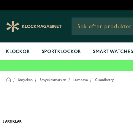
Hoppa till innehållet
KLOCKOR
SPORTKLOCKOR
SMART WATCHE
/
Smycken
/
Smyckesmärken
/
Lumoava
/
Cloudberry
5
ARTIKLAR