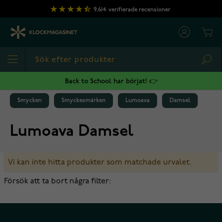
Hoppa till innehållet
9,614
verifierade recensioner
Cart
Sea
Back to School har börjat! 👉
Smycken
Smyckesmärken
Lumoava
Damsel
Lumoava Damsel
Vi kan inte hitta produkter som matchade urvalet.
Försök att ta bort några filter: