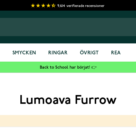
9,614
verifierade recensioner
S
SMYCKEN
RINGAR
ÖVRIGT
REA
Back to School har börjat! 👉
Lumoava Furrow