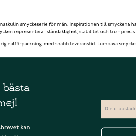
skulin smyckeserie för män. Inspirationen till smyckena har 
cken representerar ståndaktighet, stabilitet och tro - precis
riginalförpackning, med snabb leveranstid. Lumoava smycken d
å bästa
mejl
sbrevet kan