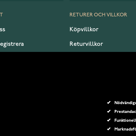
T
RETURER OCH VILLKOR
ss
Köpvillkor
registrera
Returvillkor
er jag?
Garanti och service
Nödvändig
Prestandac
Funktionel
Marknadsfö