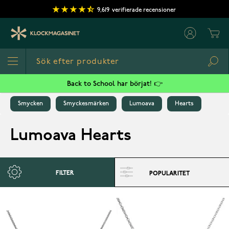
Hoppa till innehållet
9,619
verifierade recensioner
Cart
Sea
Back to School har börjat! 👉
Smycken
Smyckesmärken
Lumoava
Hearts
Lumoava Hearts
FILTER