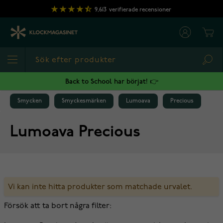
Hoppa till innehållet
9,613
verifierade recensioner
Cart
Sea
Back to School har börjat! 👉
Smycken
Smyckesmärken
Lumoava
Precious
Lumoava Precious
Vi kan inte hitta produkter som matchade urvalet.
Försök att ta bort några filter: