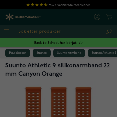
Hoppa till innehållet
9,622
verifierade recensioner
Cart
Sea
Back to School har börjat! 👉
Pulsklockor
Suunto
Suunto Armband
Suunto Athletic 
Suunto Athletic 9 silikonarmband 22
mm Canyon Orange