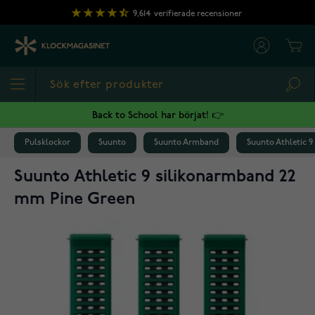
Hoppa till innehållet
9,614
verifierade recensioner
Cart
Sea
Back to School har börjat! 👉
Pulsklockor
Suunto
Suunto Armband
Suunto Athletic 
Suunto Athletic 9 silikonarmband 22
mm Pine Green