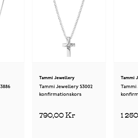
Tammi Jewellery
Tammi J
S3886
Tammi Jewellery S3002
Tammi 
konfirmationskors
konfir
790,00 Kr
1 25