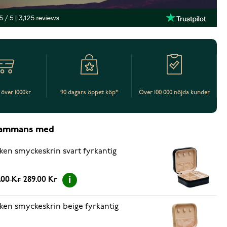
t över 1000kr
90 dagars öppet köp*
Över 100 000 nöjda kunder
lsammans med
ken smyckeskrin svart fyrkantig
.00 Kr
289.00 Kr
ken smyckeskrin beige fyrkantig