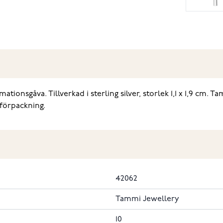
onsgåva. Tillverkad i sterling silver, storlek 1,1 x 1,9 cm. T
lförpackning.
42062
Tammi Jewellery
10