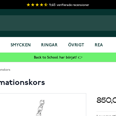
9,613
verifierade recensioner
S
SMYCKEN
RINGAR
ÖVRIGT
REA
Back to School har börjat! 👉
onskors
mationskors
850,