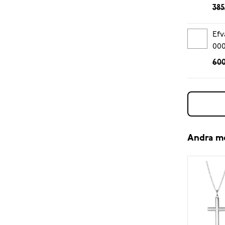
385
Efv
00
600
Andra m