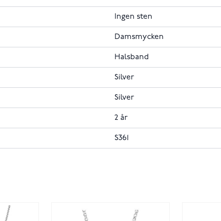
Ingen sten
Damsmycken
Halsband
Silver
Silver
2 år
S361