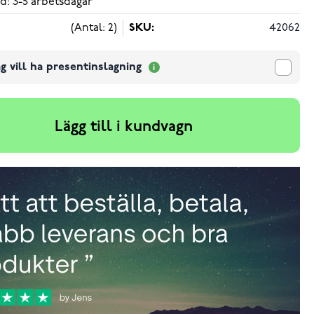
d: 3-5 arbetsdagar
(Antal: 2)
SKU:
42062
g vill ha presentinslagning
Lägg till i kundvagn