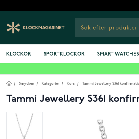
Hoppa till innehållet
KLOCKOR
SPORTKLOCKOR
SMART WATCHE
/
Smycken
/
Kategorier
/
Kors
/
Tammi Jewellery S361 konfirmati
Tammi Jewellery S361 konfir