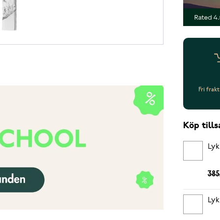
Fri frak
Köp til
Lyk
385
Lyk