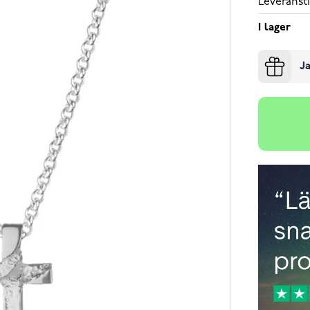
Leveransti
I lager
Ja