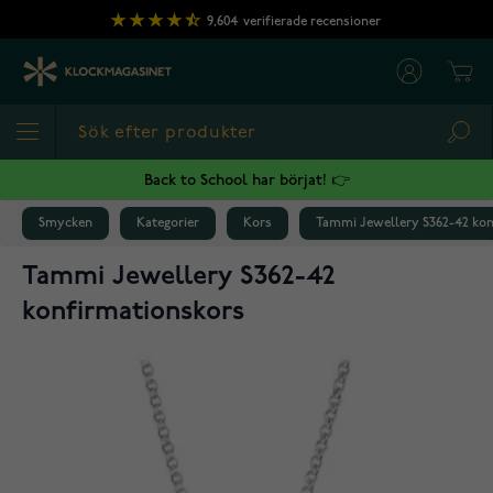
Hoppa till innehållet
9,604
verifierade recensioner
Cart
Sea
Back to School har börjat! 👉
Smycken
Kategorier
Kors
Tammi Jewellery S362-42 kon
Tammi Jewellery S362-42
konfirmationskors