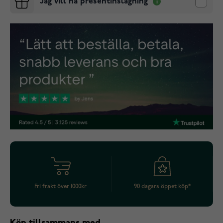
Jag vill ha presentinslagning
Fri frakt över 1000kr
90 dagars öppet köp*