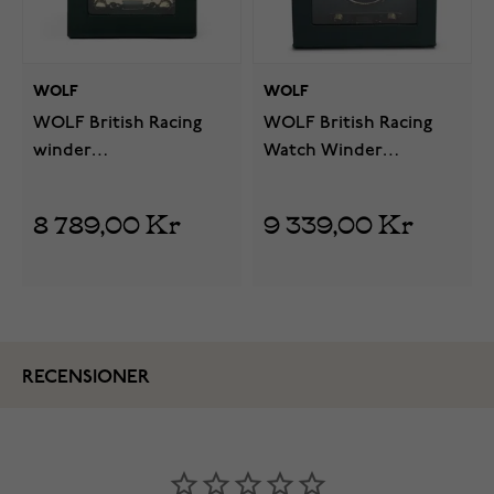
WOLF
WOLF
WOLF British Racing
WOLF British Racing
winder
Watch Winder
klockuppdragare 1
klockuppdragare för 1
klocka 793141
klocka 792141
8 789,00 Kr
9 339,00 Kr
RECENSIONER