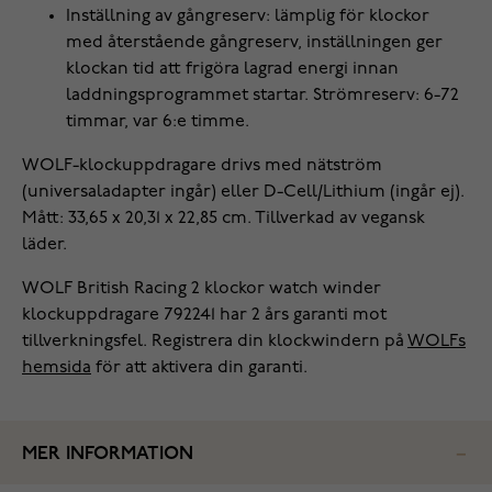
Inställning av gångreserv: lämplig för klockor
med återstående gångreserv, inställningen ger
klockan tid att frigöra lagrad energi innan
laddningsprogrammet startar. Strömreserv: 6-72
timmar, var 6:e timme.
WOLF-klockuppdragare drivs med nätström
(universaladapter ingår) eller D-Cell/Lithium (ingår ej).
Mått: 33,65 x 20,31 x 22,85 cm. Tillverkad av vegansk
läder.
WOLF British Racing 2 klockor watch winder
klockuppdragare 792241 har 2 års garanti mot
tillverkningsfel. Registrera din klockwindern på
WOLFs
hemsida
för att aktivera din garanti.
MER INFORMATION