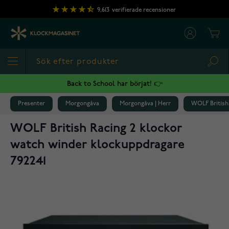
Hoppa till innehållet
9,613
verifierade recensioner
Cart
Sea
Back to School har börjat! 👉
Presenter
Morgongåva
Morgongåva | Herr
WOLF British
WOLF British Racing 2 klockor
watch winder klockuppdragare
792241