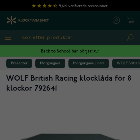
Hoppa till innehållet
9,614
verifierade recensioner
Cart
Sea
Back to School har börjat! 👉
Presenter
Morgongåva
Morgongåva | Herr
WOLF British 
WOLF British Racing klocklåda för 8
klockor 792641