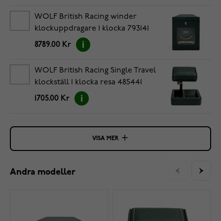
WOLF British Racing winder
klockuppdragare 1 klocka 793141
8789.00 Kr
WOLF British Racing Single Travel
klockställ 1 klocka resa 485441
1705.00 Kr
VISA MER
Andra modeller