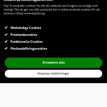
Cookies på Klockmagasinet.com
Hej! Vi använder cookies för att vår nätbutik ska fungera så smidigt som
möjligt. Om du ger oss ditt samtycke kan vi också använda cookies för att
leverera riktad marknadsföring.
Nödvändiga Cookies
Prestandacookies
Funktionella Cookies
© 2026 Klockmagasinet.com
Marknadsföringscookies
Acceptera alla
Anpassa inställningar
WOLF British Racing Single Travel klockställ 1 klocka resa 485441
1 705,00 Kr
Lägg till i kundvagn