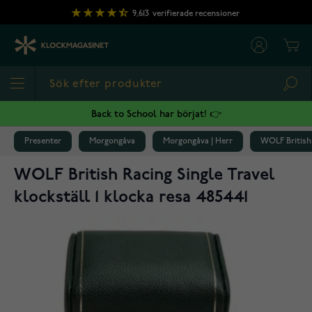
Hoppa till innehållet
9,613
verifierade recensioner
Cart
Sea
Back to School har börjat! 👉
Presenter
Morgongåva
Morgongåva | Herr
WOLF British 
WOLF British Racing Single Travel
klockställ 1 klocka resa 485441