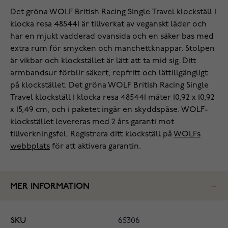
Det gröna WOLF British Racing Single Travel klockställ 1
klocka resa 485441 är tillverkat av veganskt läder och
har en mjukt vadderad ovansida och en säker bas med
extra rum för smycken och manchettknappar. Stolpen
är vikbar och klockstället är lätt att ta mid sig. Ditt
armbandsur förblir säkert, repfritt och lättillgängligt
på klockstället. Det gröna WOLF British Racing Single
Travel klockställ 1 klocka resa 485441 mäter 10,92 x 10,92
x 15,49 cm, och i paketet ingår en skyddspåse. WOLF-
klockstället levereras med 2 års garanti mot
tillverkningsfel. Registrera ditt klockställ på
WOLFs
webbplats
för att aktivera garantin.
MER INFORMATION
SKU
65306