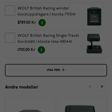
WOLF British Racing winder
klockuppdragare 1 klocka 793141
8789.00 Kr
WOLF British Racing Single Travel
klockställ 1 klocka resa 485441
1705.00 Kr
VISA MER
Andra modeller