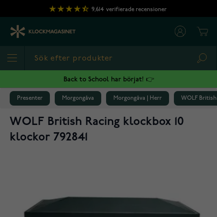
Hoppa till innehållet
9,614
verifierade recensioner
Cart
Sea
Back to School har börjat! 👉
Presenter
Morgongåva
Morgongåva | Herr
WOLF British 
WOLF British Racing klockbox 10
klockor 792841