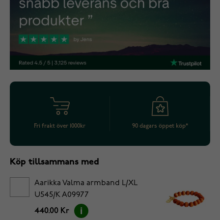
Fri frakt över 1000kr
90 dagars öppet köp*
Köp tillsammans med
Aarikka Valma armband L/XL
U545/K A09977
440.00 Kr