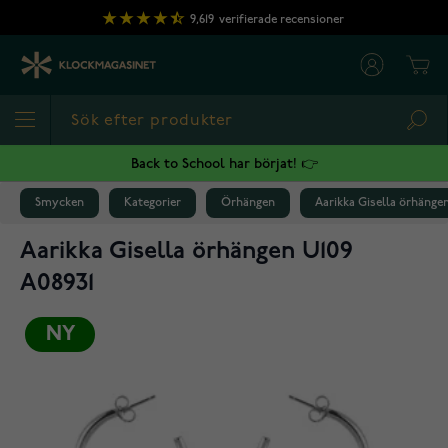
Hoppa till innehållet
9,619
verifierade recensioner
Cart
Sea
Back to School har börjat! 👉
Smycken
Kategorier
Örhängen
Aarikka Gisella örhängen
Aarikka Gisella örhängen U109
A08931
NY