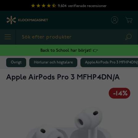
Hoppa till innehållet
9,604
verifierade recensioner
Cart
Sea
Back to School har börjat! 👉
Övrigt
Hörlurar och högtalare
Apple AirPods Pro 3 MFHP4DN
Apple AirPods Pro 3 MFHP4DN/A
-14%