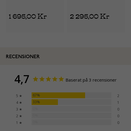
MXP93DN/A
1 695,00 Kr
2 295,00 Kr
RECENSIONER
4,7
Baserat på 3 recensioner
67%
5 ★
2
33%
4 ★
1
0%
3 ★
0
0%
2 ★
0
0%
1 ★
0