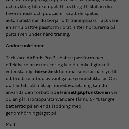
kan du fördjupa dig i upplevelsen av träning, träning
och cykling, till exempel, HI, cykling, IT. Ställ in din
favoritmusik och podcaster så att de spelas
automatiskt när du börjar ditt träningspass. Tack vare
en ännu bättre passform i örat, sitter hörlurarna på
plats även under hård träning.
Andra funktioner
Tack vare AirPods Pro 3:s bättre passform och
effektivare brusreducering kan du enkelt göra ett
vetenskapligt
hörseltest
hemma, som tar hänsyn till
ett bredare utbud av vanliga bakgrundsfaktorer. Om
du har lätt till måttlig hörselnedsättning kan du
använda den förbättrade
Hörselhjälpfunktionen
var
du än går; Hörapparatanvändare får nu 67 % längre
batteritid på en enda laddning med
genomhörningsläget på.
Med