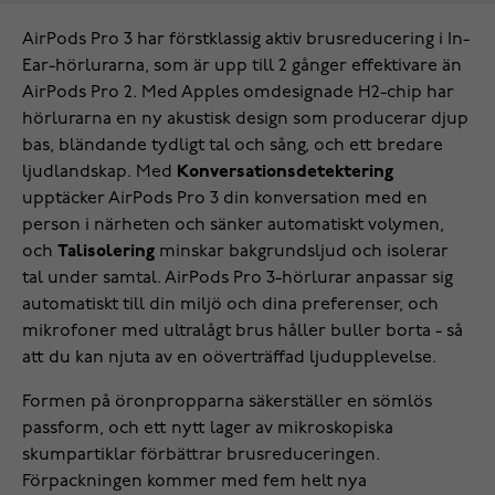
AirPods Pro 3 har förstklassig aktiv brusreducering i In-
Ear-hörlurarna, som är upp till 2 gånger effektivare än
AirPods Pro 2. Med Apples omdesignade H2-chip har
hörlurarna en ny akustisk design som producerar djup
bas, bländande tydligt tal och sång, och ett bredare
ljudlandskap. Med
Konversationsdetektering
upptäcker AirPods Pro 3 din konversation med en
person i närheten och sänker automatiskt volymen,
och
Talisolering
minskar bakgrundsljud och isolerar
tal under samtal. AirPods Pro 3-hörlurar anpassar sig
automatiskt till din miljö och dina preferenser, och
mikrofoner med ultralågt brus håller buller borta - så
att du kan njuta av en oöverträffad ljudupplevelse.
Formen på öronpropparna säkerställer en sömlös
passform, och ett nytt lager av mikroskopiska
skumpartiklar förbättrar brusreduceringen.
Förpackningen kommer med fem helt nya