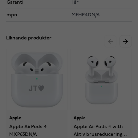
Garanti
1 år
mpn
MFHP4DN/A
Liknande produkter
Apple
Apple
Apple AirPods 4
Apple AirPods 4 with
MXP63DN/A
Aktiv brus­reducering