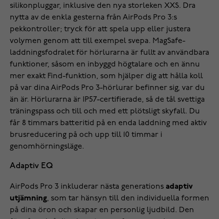
silikonpluggar, inklusive den nya storleken XXS. Dra
nytta av de enkla gesterna från AirPods Pro 3:s
pekkontroller; tryck för att spela upp eller justera
volymen genom att till exempel svepa. MagSafe-
laddningsfodralet för hörlurarna är fullt av användbara
funktioner, såsom en inbyggd högtalare och en ännu
mer exakt Find-funktion, som hjälper dig att hålla koll
på var dina AirPods Pro 3-hörlurar befinner sig, var du
än är. Hörlurarna är IP57-certifierade, så de tål svettiga
träningspass och till och med ett plötsligt skyfall. Du
får 8 timmars batteritid på en enda laddning med aktiv
brusreducering på och upp till 10 timmar i
genomhörningsläge.
Adaptiv EQ
AirPods Pro 3 inkluderar nästa generations
adaptiv
utjämning
, som tar hänsyn till den individuella formen
på dina öron och skapar en personlig ljudbild. Den