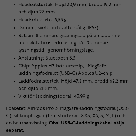
Headsetstorlek: Höjd 30,9 mm, bredd 19,2 mm
och djup 27 mm.
Headsetets vikt: 5,55 g
Damm-, svett- och vattentålig (IP57)
Batteri: 8 timmars lyssningstid på en laddning
med aktiv brusreducering på. 10 timmars
lyssningstid i genomhörningsläge.
Anslutning: Bluetooth 5.3
Chip: Apples H2-hörlurschip, i MagSafe-
laddningsfodralet (USB-C) Apples U2-chip
Laddfodralstorlek: Höjd 47,2 mm, bredd 62,2 mm
och djup 21,8 mm.
Vikt för laddningsfodral: 43,99 g
I paketet: AirPods Pro 3, MagSafe-laddningsfodral (USB-
C), silikonpluggar (fem storlekar: XXS, XS, S, M, L) och
en bruksanvisning.
Obs! USB-C-laddningskabel säljs
separat.