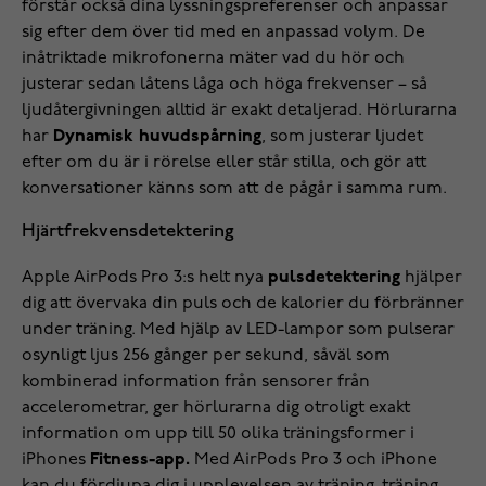
förstår också dina lyssningspreferenser och anpassar
sig efter dem över tid med en anpassad volym. De
inåtriktade mikrofonerna mäter vad du hör och
justerar sedan låtens låga och höga frekvenser – så
ljudåtergivningen alltid är exakt detaljerad. Hörlurarna
har
Dynamisk huvudspårning
, som justerar ljudet
efter om du är i rörelse eller står stilla, och gör att
konversationer känns som att de pågår i samma rum.
Hjärtfrekvensdetektering
Apple AirPods Pro 3:s helt nya
pulsdetektering
hjälper
dig att övervaka din puls och de kalorier du förbränner
under träning. Med hjälp av LED-lampor som pulserar
osynligt ljus 256 gånger per sekund, såväl som
kombinerad information från sensorer från
accelerometrar, ger hörlurarna dig otroligt exakt
information om upp till 50 olika träningsformer i
iPhones
Fitness-app.
Med AirPods Pro 3 och iPhone