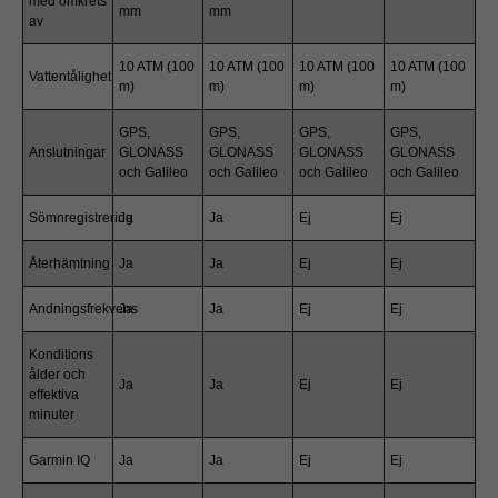
med omkrets
mm
mm
av
10 ATM (100
10 ATM (100
10 ATM (100
10 ATM (100
Vattentålighet
m)
m)
m)
m)
GPS,
GPS,
GPS,
GPS,
Anslutningar
GLONASS
GLONASS
GLONASS
GLONASS
och Galileo
och Galileo
och Galileo
och Galileo
Sömnregistrering
Ja
Ja
Ej
Ej
Återhämtning
Ja
Ja
Ej
Ej
Andningsfrekvens
Ja
Ja
Ej
Ej
Konditions
ålder och
Ja
Ja
Ej
Ej
effektiva
minuter
Garmin IQ
Ja
Ja
Ej
Ej