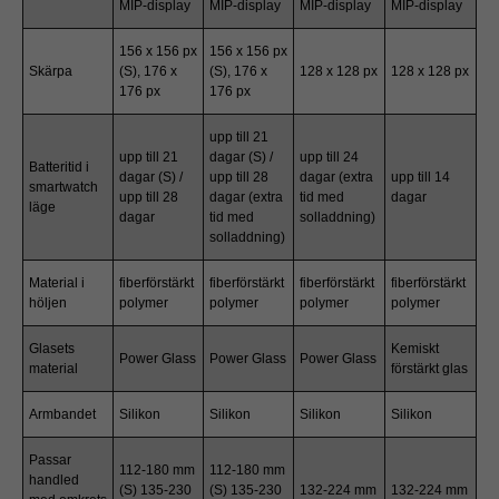
MIP-display
MIP-display
MIP-display
MIP-display
156 x 156 px
156 x 156 px
Skärpa
(S), 176 x
(S), 176 x
128 x 128 px
128 x 128 px
176 px
176 px
upp till 21
upp till 21
dagar (S) /
upp till 24
Batteritid i
dagar (S) /
upp till 28
dagar (extra
upp till 14
smartwatch
upp till 28
dagar (extra
tid med
dagar
läge
dagar
tid med
solladdning)
solladdning)
Material i
fiberförstärkt
fiberförstärkt
fiberförstärkt
fiberförstärkt
höljen
polymer
polymer
polymer
polymer
Glasets
Kemiskt
Power Glass
Power Glass
Power Glass
material
förstärkt glas
Armbandet
Silikon
Silikon
Silikon
Silikon
Passar
112-180 mm
112-180 mm
handled
(S) 135-230
(S) 135-230
132-224 mm
132-224 mm