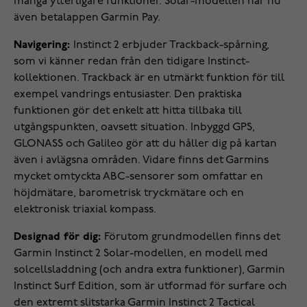
många ytterligare funktioner. Solar-modellen har nu
även betalappen Garmin Pay.
Navigering:
Instinct 2 erbjuder Trackback-spårning,
som vi känner redan från den tidigare Instinct-
kollektionen. Trackback är en utmärkt funktion för till
exempel vandrings entusiaster. Den praktiska
funktionen gör det enkelt att hitta tillbaka till
utgångspunkten, oavsett situation. Inbyggd GPS,
GLONASS och Galileo gör att du håller dig på kartan
även i avlägsna områden. Vidare finns det Garmins
mycket omtyckta ABC-sensorer som omfattar en
höjdmätare, barometrisk tryckmätare och en
elektronisk triaxial kompass.
Designad för dig:
Förutom grundmodellen finns det
Garmin Instinct 2 Solar-modellen, en modell med
solcellsladdning (och andra extra funktioner), Garmin
Instinct Surf Edition, som är utformad för surfare och
den extremt slitstarka Garmin Instinct 2 Tactical