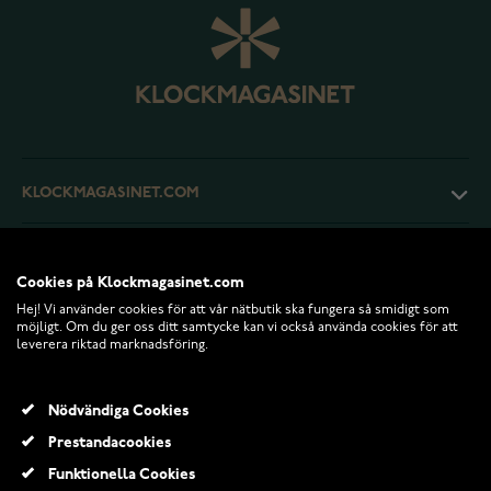
KLOCKMAGASINET.COM
KUNDTJÄNST
Cookies på Klockmagasinet.com
Hej! Vi använder cookies för att vår nätbutik ska fungera så smidigt som
RETURER OCH VILLKOR
möjligt. Om du ger oss ditt samtycke kan vi också använda cookies för att
leverera riktad marknadsföring.
INFO
Nödvändiga Cookies
Prestandacookies
Funktionella Cookies