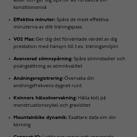
ålder och ger dig tips för att förbättra din
konditionsnivå
Effektiva minuter:
Spåra de mest effektiva
minuterna av ditt träningspass
VO2 Max:
Ger dig det förväntade värdet av dig
prestation med hänsyn till t.ex. träningsmiljön
Avancerad sömnspårning:
Spåra sömnstadier och
poängsättning av sömnkvalitet
Andningsregistrering:
Övervaka din
andningsfrekvens dygnet runt
Kvinnors hälsoövervakning:
Hålla koll på
menstruationscykel och graviditet
Mountainbike dynamik:
Exaktare data om din
körning