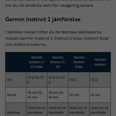
om du vill använda dem för navigering senare.
Garmin Instinct 2 jämförelse
I tabellen nedan hittar du de tekniska skillnaderna
mellan Garmin Instinct 2, Instinct 2 Solar, Instinct Solar
och Instict-klockorna.
Garmin
Garmin
Garmin
Garmin
Instinct 2 /
Instinct 2 /
Instinct
Instinct
2S Solar
2S
Solar
43 g (S), 53
42 g (S), 52
Vikt
53 g
52 g
g
g
40 mm (S)
40 mm (S)
Storlek
45 mm
45 mm
45 mm
45 mm
Svart och vit
Svart och vit
Svart och vit
Svart och vit
Skärmtyp
transflektiv
transflektiv
transflektiv
transflektiv