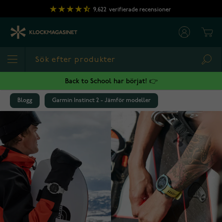
Hoppa till innehållet
9,622
verifierade recensioner
Cart
Sea
Back to School har börjat! 👉
Blogg
Garmin Instinct 2 - Jämför modeller