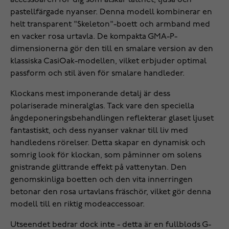
accessoaren för dig som älskar lätthet, ljusa och
pastellfärgade nyanser. Denna modell kombinerar en
helt transparent "Skeleton"-boett och armband med
en vacker rosa urtavla. De kompakta GMA-P-
dimensionerna gör den till en smalare version av den
klassiska CasiOak-modellen, vilket erbjuder optimal
passform och stil även för smalare handleder.
Klockans mest imponerande detalj är dess
polariserade mineralglas. Tack vare den speciella
ångdeponeringsbehandlingen reflekterar glaset ljuset
fantastiskt, och dess nyanser vaknar till liv med
handledens rörelser. Detta skapar en dynamisk och
somrig look för klockan, som påminner om solens
gnistrande glittrande effekt på vattenytan. Den
genomskinliga boetten och den vita innerringen
betonar den rosa urtavlans fräschör, vilket gör denna
modell till en riktig modeaccessoar.
Utseendet bedrar dock inte - detta är en fullblods G-