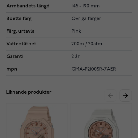
Armbandets längd
145 - 190 mm
Boetts färg
Övriga färger
Färg, urtavla
Pink
Vattentäthet
200m / 20atm
Garanti
2 år
mpn
GMA-P2100SR-7AER
Liknande produkter