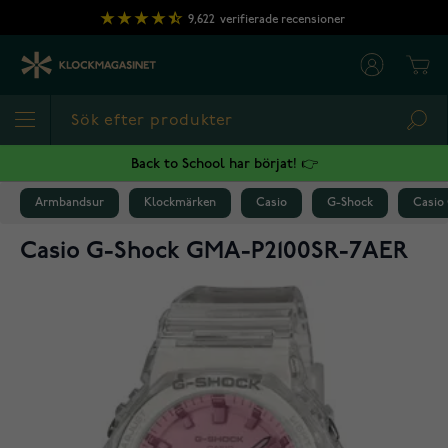
Hoppa till innehållet
9,622
verifierade recensioner
Cart
Sea
Back to School har börjat! 👉
Armbandsur
Klockmärken
Casio
G-Shock
Casio
Casio G-Shock GMA-P2100SR-7AER