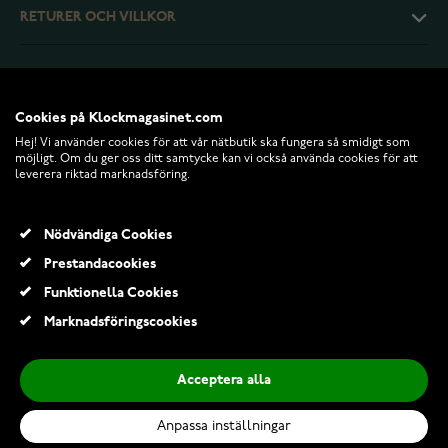
RETURER OCH VILLKOR
INFO
Cookies på Klockmagasinet.com
Hej! Vi använder cookies för att vår nätbutik ska fungera så smidigt som
möjligt. Om du ger oss ditt samtycke kan vi också använda cookies för att
leverera riktad marknadsföring.
Nödvändiga Cookies
Prestandacookies
Funktionella Cookies
© 2026 Klockmagasinet.com
Marknadsföringscookies
Edblad Gallant ring Maxi Steel 127555
599,00 Kr
Acceptera alla
Anpassa inställningar
Lägg till i kundvagn