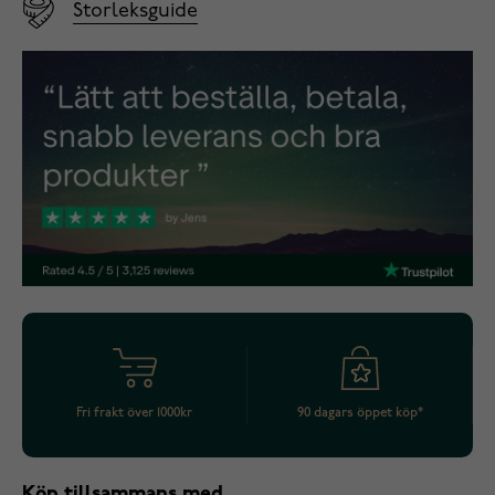
Storleksguide
Fri frakt över 1000kr
90 dagars öppet köp*
Köp tillsammans med