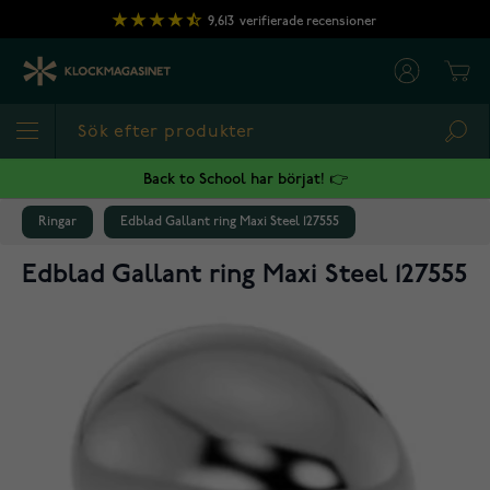
Hoppa till innehållet
9,613
verifierade recensioner
Cart
Sea
Back to School har börjat! 👉
Ringar
Edblad Gallant ring Maxi Steel 127555
Edblad Gallant ring Maxi Steel 127555