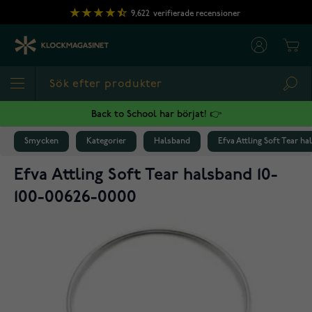
Hoppa till innehållet
9,622
verifierade recensioner
Cart
Sea
Back to School har börjat! 👉
Smycken
Kategorier
Halsband
Efva Attling Soft Tear ha
Efva Attling Soft Tear halsband 10-
100-00626-0000