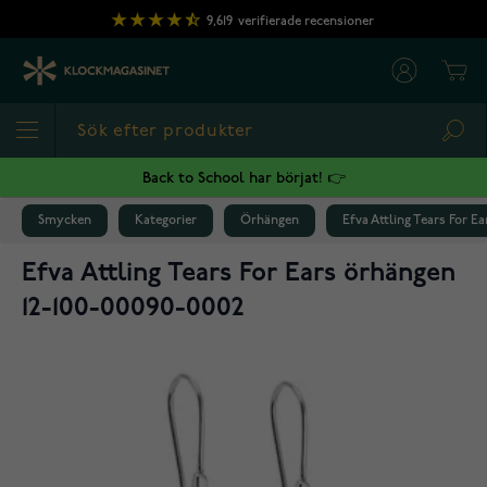
Hoppa till innehållet
9,619
verifierade recensioner
Cart
Sea
Back to School har börjat! 👉
Smycken
Kategorier
Örhängen
Efva Attling Tears For E
Efva Attling Tears For Ears örhängen
12-100-00090-0002