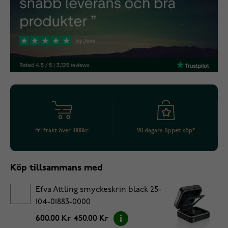
Fri frakt över 1000kr
90 dagars öppet köp*
Köp tillsammans med
Efva Attling smyckeskrin black 25-
104-01883-0000
600.00 Kr
450.00 Kr