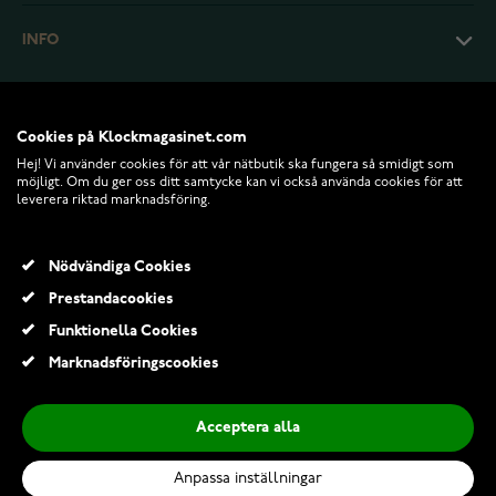
INFO
Cookies på Klockmagasinet.com
Hej! Vi använder cookies för att vår nätbutik ska fungera så smidigt som
möjligt. Om du ger oss ditt samtycke kan vi också använda cookies för att
leverera riktad marknadsföring.
Nödvändiga Cookies
Prestandacookies
© 2026 Klockmagasinet.com
Funktionella Cookies
Efva Attling Tears ring 13-100-00328-1700
Marknadsföringscookies
2 300,00 Kr
Acceptera alla
Lägg till i kundvagn
Anpassa inställningar