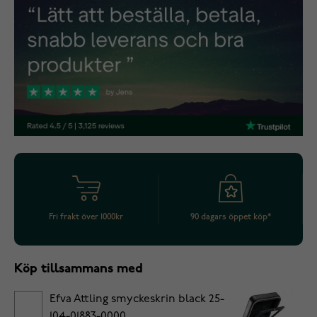
Fri frakt över 1000kr
90 dagars öppet köp*
Köp tillsammans med
Efva Attling smyckeskrin black 25-
104-01883-0000