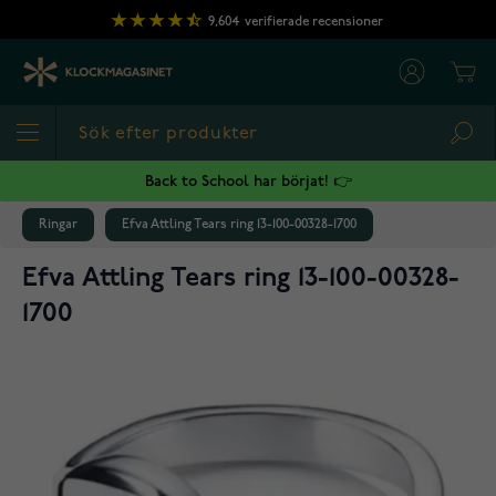
Hoppa till innehållet
9,604
verifierade recensioner
Cart
Sea
Back to School har börjat! 👉
Ringar
Efva Attling Tears ring 13-100-00328-1700
Efva Attling Tears ring 13-100-00328-
1700