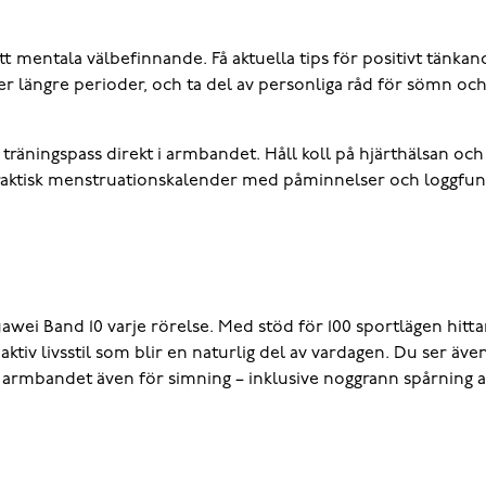
ditt mentala välbefinnande. Få aktuella tips för positivt tän
över längre perioder, och ta del av personliga råd för sömn o
ch träningspass direkt i armbandet. Håll koll på hjärthälsan 
praktisk menstruationskalender med påminnelser och loggfun
wei Band 10 varje rörelse. Med stöd för 100 sportlägen hittar
ktiv livsstil som blir en naturlig del av vardagen. Du ser även
r armbandet även för simning – inklusive noggrann spårning a