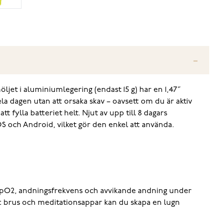
ljet i aluminiumlegering (endast 15 g) har en 1,47”
dagen utan att orsaka skav – oavsett om du är aktiv
t fylla batteriet helt. Njut av upp till 8 dagars
S och Android, vilket gör den enkel att använda.
a SpO2, andningsfrekvens och avvikande andning under
tt brus och meditationsappar kan du skapa en lugn