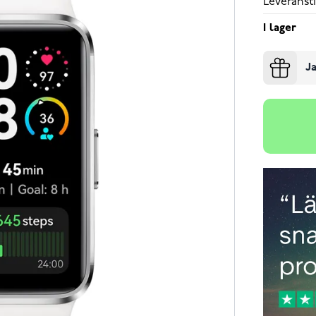
Leveransti
I lager
Ja