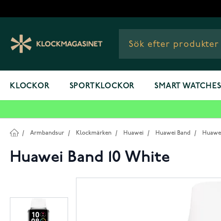
Hoppa till innehållet
KLOCKOR
SPORTKLOCKOR
SMART WATCHE
/
Armbandsur
/
Klockmärken
/
Huawei
/
Huawei Band
/
Huawei
Huawei Band 10 White