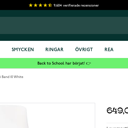
9,604
verifierade recensioner
S
SMYCKEN
RINGAR
ÖVRIGT
REA
Back to School har börjat! 👉
 Band 10 White
649,