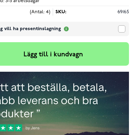
d: 3-5 arbetsdagar
(Antal: 4)
SKU:
69165
g vill ha presentinslagning
Lägg till i kundvagn