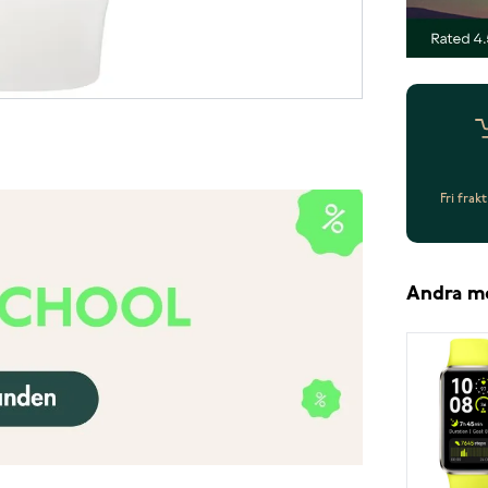
Fri frak
Andra m