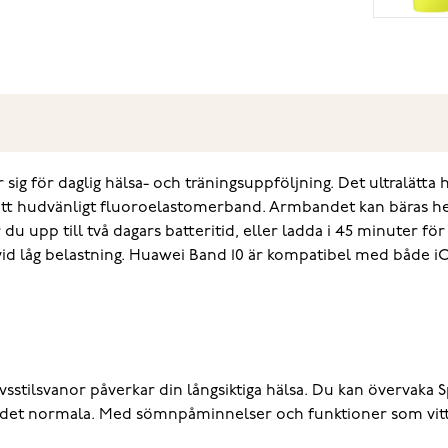
 för daglig hälsa- och träningsuppföljning. Det ultralätta hö
hudvänligt fluoroelastomerband. Armbandet kan bäras hela 
 upp till två dagars batteritid, eller ladda i 45 minuter för at
 vid låg belastning. Huawei Band 10 är kompatibel med både iO
vsstilsvanor påverkar din långsiktiga hälsa. Du kan övervak
från det normala. Med sömnpåminnelser och funktioner som vi