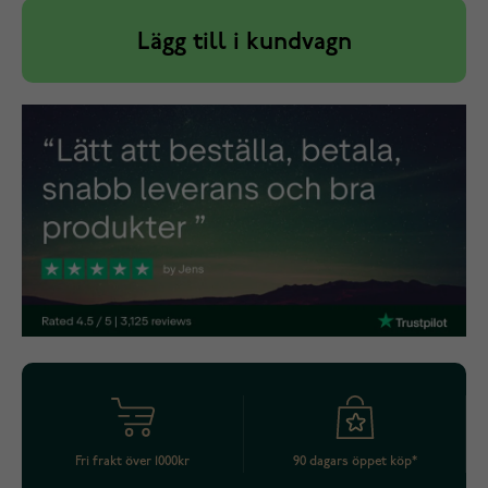
Lägg till i kundvagn
Fri frakt över 1000kr
90 dagars öppet köp*