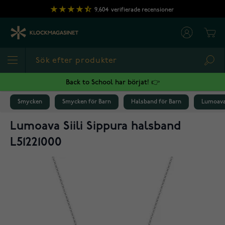
Hoppa till innehållet
9,604
verifierade recensioner
Cart
Sea
Back to School har börjat! 👉
Smycken
Smycken för Barn
Halsband för Barn
Lumoava 
Lumoava Siili Sippura halsband
L51221000