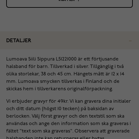
VISA MER
DETALJER
‌Lumoava Siili Sippura L51221000 är ett förtjusande
halsband för barn. Tillverkad i silver. Tillgänglig i två
olika storlekar, 38 och 45 cm. Hängets mått är 12 x 14
mm. Lumoava smycken tillverkas i Finland och de
skickas hem i tillverkarens originalförpackning.
Vi erbjuder gravyr för 49kr. Vi kan gravera dina initialer
och ditt datum (högst 10 tecken) på baksidan av
berlocken. Välj först gravyr och den textstil som ska
användas och ange den information som ska graveras i
fältet "text som ska graveras". Observera att graverade
halsbanden inte kan returneras eller bytas.