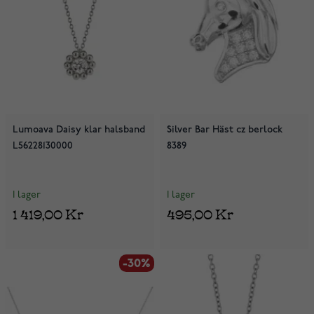
Lumoava Daisy klar halsband
Silver Bar Häst cz berlock
L56228130000
8389
I lager
I lager
1 419,00 Kr
495,00 Kr
-30%