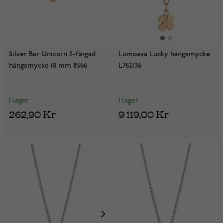
Silver Bar Unicorn 2-färgad
Lumoava Lucky hängsmycke
hängsmycke 18 mm 8566
L762136
I lager
I lager
262,90 Kr
9 119,00 Kr