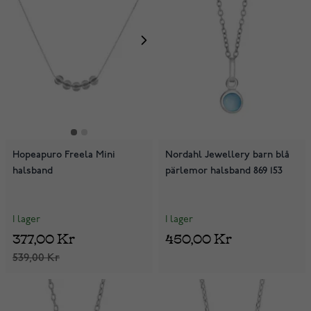
Hopeapuro Freela Mini
Nordahl Jewellery barn blå
halsband
pärlemor halsband 869 153
I lager
I lager
377,00 Kr
450,00 Kr
539,00 Kr