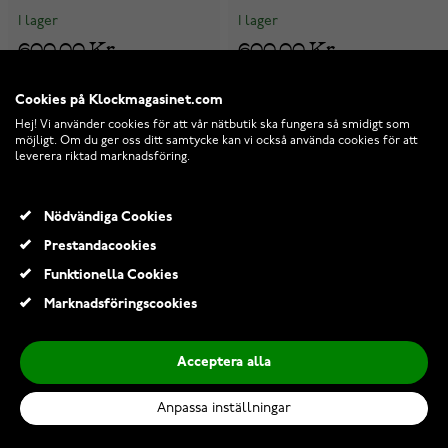
I lager
I lager
600,00 Kr
600,00 Kr
Cookies på Klockmagasinet.com
Hej! Vi använder cookies för att vår nätbutik ska fungera så smidigt som
möjligt. Om du ger oss ditt samtycke kan vi också använda cookies för att
leverera riktad marknadsföring.
Nödvändiga Cookies
Prestandacookies
Funktionella Cookies
Marknadsföringscookies
Acceptera alla
Anpassa inställningar
Nordahl Jewellery barn hjärt
Nordahl Jewellery barn hjärt
halsband 234 020
halsband 225 147