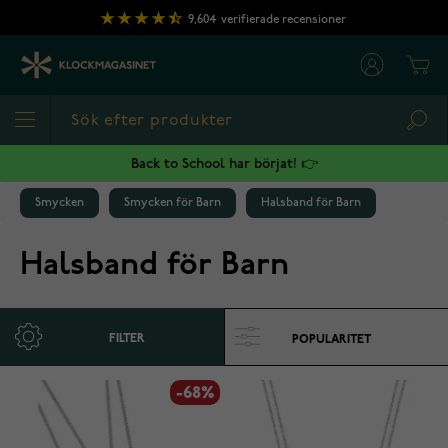
Hoppa till innehållet
9,604
verifierade recensioner
Cart
Sea
Back to School har börjat! 👉
Smycken
Smycken för Barn
Halsband för Barn
Halsband för Barn
FILTER
-68%