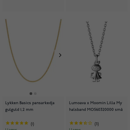
Lykken Basics pansarkedja
Lumoava x Moomin Lilla My
gulguld 1,2 mm
halsband MO560320000 små
1
3