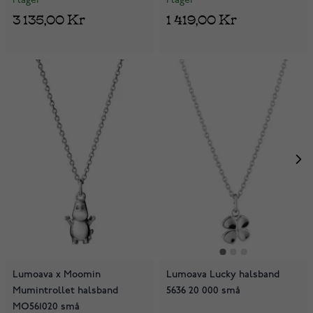
I lager
I lager
3 135,00 Kr
1 419,00 Kr
Lumoava x Moomin
Lumoava Lucky halsband
Mumintrollet halsband
5636 20 000 små
MO561020 små