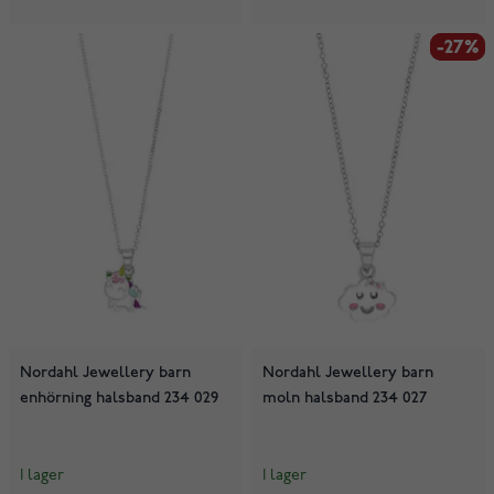
-27%
-27%
Nordahl Jewellery barn
Nordahl Jewellery barn
enhörning halsband 234 029
moln halsband 234 027
I lager
I lager