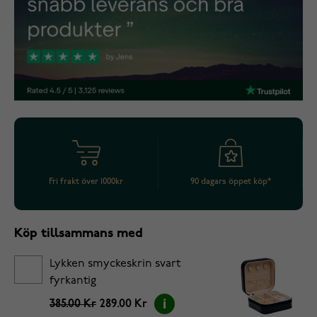
Fri frakt över 1000kr
90 dagars öppet köp*
Köp tillsammans med
Lykken smyckeskrin svart
fyrkantig
385.00 Kr
289.00 Kr