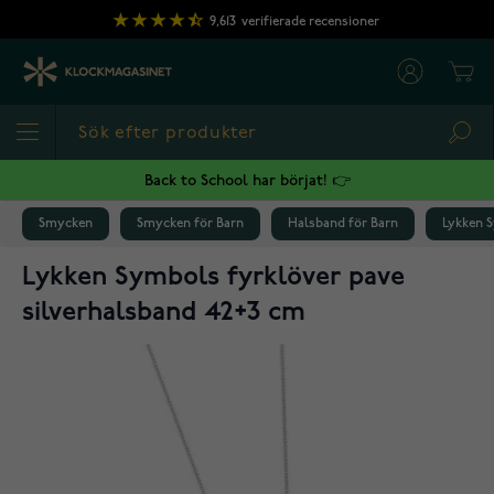
Hoppa till innehållet
9,613
verifierade recensioner
Cart
Sea
Back to School har börjat! 👉
Smycken
Smycken för Barn
Halsband för Barn
Lykken S
Lykken Symbols fyrklöver pave
silverhalsband 42+3 cm