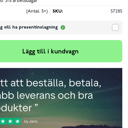
d: 3-5 arbetsdagar
(Antal: 5+)
SKU:
57285
g vill ha presentinslagning
Lägg till i kundvagn