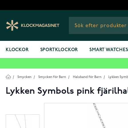
Hoppa till innehållet
KLOCKOR
SPORTKLOCKOR
SMART WATCHE
/
Smycken
/
Smycken för Barn
/
Halsband för Barn
/
Lykken Symbo
Lykken Symbols pink fjärilha