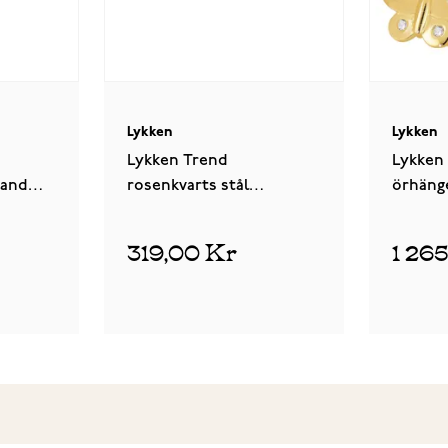
Lykken
Lykken
Lykken Trend
Lykken 
band
rosenkvarts stål
örhänge
stiftörhängen
319,00 Kr
1 26