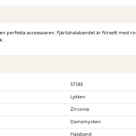
 den perfekta accessoaren. Fjärilshalsbandet är försett med r
k.
57285
Lykken
Zirconia
Damsmycken
Halsband