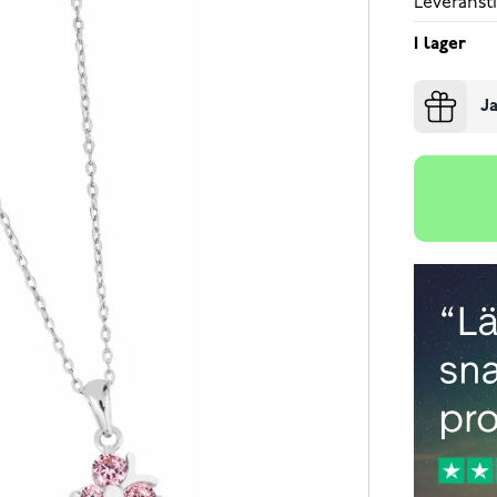
Leveransti
I lager
Ja