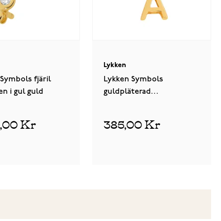
Lykken
Symbols fjäril
Lykken Symbols
n i gul guld
guldpläterad
bokstavshalsband silver
5,00 Kr
385,00 Kr