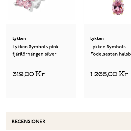
Lykken
Lykken
Lykken Symbols pink
Lykken Symbols
fjärilörhängen silver
Födelsesten hals
oktober 42+3cm
319,00 Kr
1 265,00 Kr
RECENSIONER