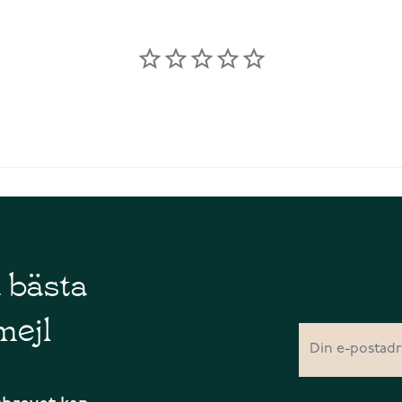
å bästa
mejl