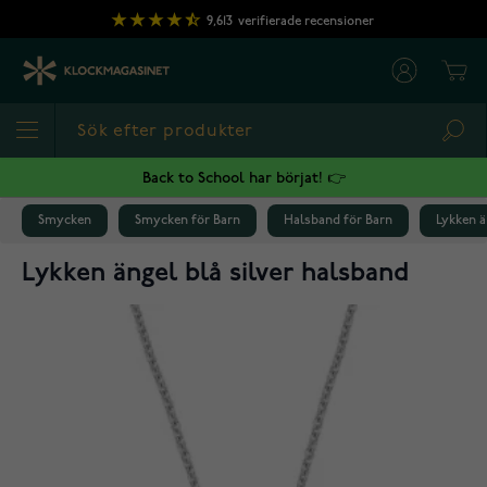
Hoppa till innehållet
9,613
verifierade recensioner
Cart
Sea
Back to School har börjat! 👉
Smycken
Smycken för Barn
Halsband för Barn
Lykken ä
Lykken ängel blå silver halsband