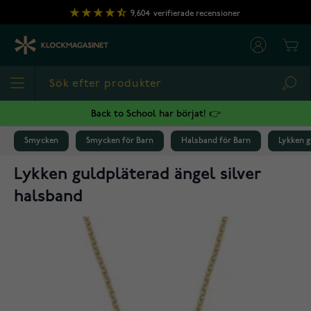
Hoppa till innehållet
9,604
verifierade recensioner
Cart
Sea
Back to School har börjat! 👉
Smycken
Smycken för Barn
Halsband för Barn
Lykken g
Lykken guldpläterad ängel silver
halsband