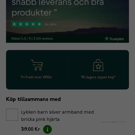
Fri frakt över 1000kr
90 dagars öppet köp*
Köp tillsammans med
Lykken barn silver armband med
bricka pink hjärta
319.00 Kr