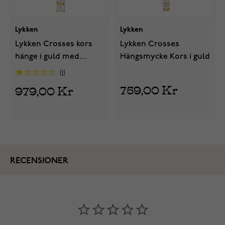
Lykken
Lykken
Lykken Crosses kors
Lykken Crosses
hänge i guld med
Hängsmycke Kors i guld
zirkonia stenar 8,49 x
1
15,35 mm
759,00 Kr
979,00 Kr
RECENSIONER