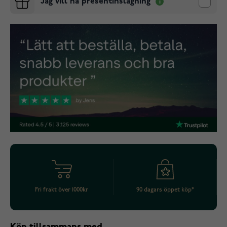
Jag vill ha presentinslagning
Fri frakt över 1000kr
90 dagars öppet köp*