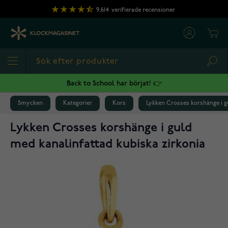
Hoppa till innehållet
9,614
verifierade recensioner
Cart
Sea
Back to School har börjat! 👉
Smycken
Kategorier
Kors
Lykken Crosses korshänge i g
Lykken Crosses korshänge i guld
med kanalinfattad kubiska zirkonia