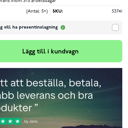
verans inom 3–5 arbetsdagar
(Antal: 5+)
SKU:
53741
g vill ha presentinslagning
Lägg till i kundvagn