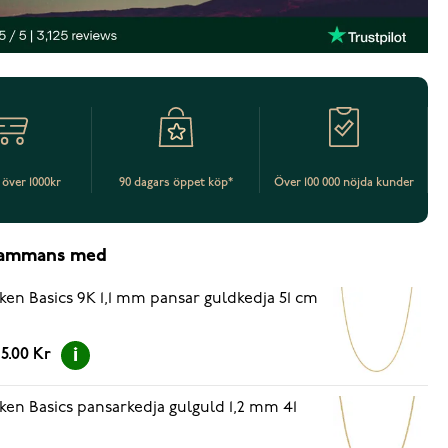
t över 1000kr
90 dagars öppet köp*
Över 100 000 nöjda kunder
lsammans med
ken Basics 9K 1,1 mm pansar guldkedja 51 cm
5.00 Kr
ken Basics pansarkedja gulguld 1,2 mm 41