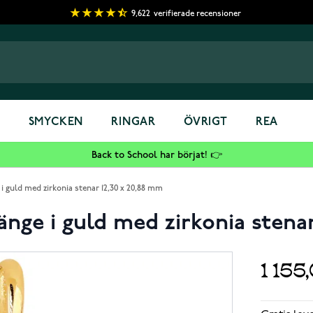
9,622
verifierade recensioner
S
SMYCKEN
RINGAR
ÖVRIGT
REA
Back to School har börjat! 👉
i guld med zirkonia stenar 12,30 x 20,88 mm
nge i guld med zirkonia stenar
1 155