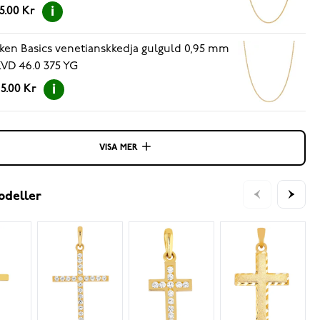
5.00 Kr
ken Basics venetianskkedja gulguld 0,95 mm
KVD 46.0 375 YG
5.00 Kr
VISA MER
odeller