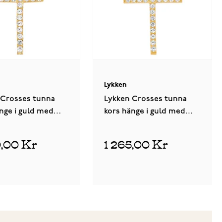
Lykken
 Crosses tunna
Lykken Crosses tunna
nge i guld med
kors hänge i guld med
a stenar 10,64 x
zirkonia stenar 14,73 x
mm
22,64 mm
9,00 Kr
1 265,00 Kr