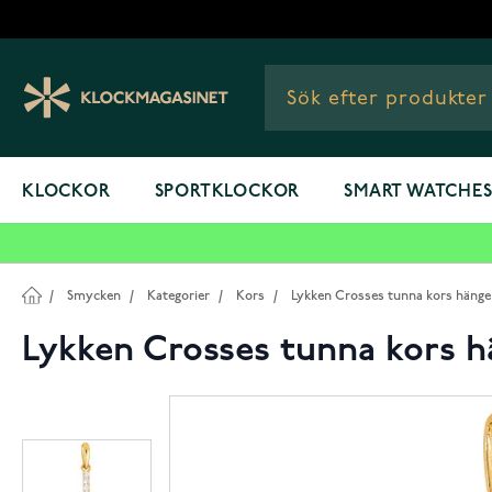
Hoppa till innehållet
KLOCKOR
SPORTKLOCKOR
SMART WATCHE
/
Smycken
/
Kategorier
/
Kors
/
Lykken Crosses tunna kors hänge 
Lykken Crosses tunna kors hä