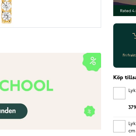
Fri frak
Köp til
Lyk
379
Lyk
cm