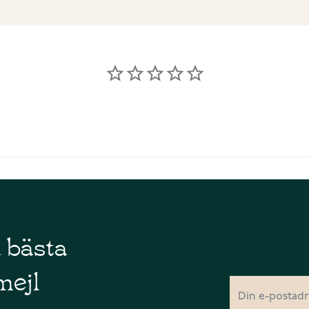
å bästa
mejl