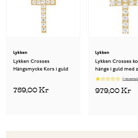
Lykken
Lykken
Lykken Crosses
Lykken Crosses ko
Hängsmycke Kors i guld
hänge i guld med z
stenar 8,49 x 15,3
1
recensi
759,00 Kr
979,00 Kr