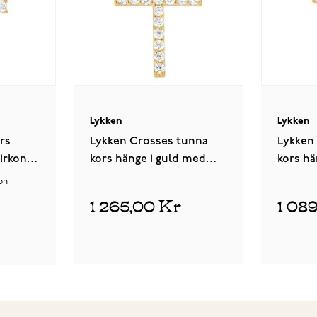
Lykken
Lykken
rs
Lykken Crosses tunna
Lykken
irkonia
kors hänge i guld med
kors hä
5 mm
zirkonia stenar 14,22 x 21,12
zirkoni
on
mm
21,62 
1 265,00 Kr
1 08