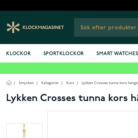
Hoppa till innehållet
KLOCKOR
SPORTKLOCKOR
SMART WATCHE
/
Smycken
/
Kategorier
/
Kors
/
Lykken Crosses tunna kors hänge i
Lykken Crosses tunna kors hä