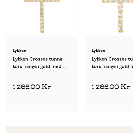
Lykken
Lykken
Lykken Crosses tunna
Lykken Crosses t
kors hänge i guld med
kors hänge i guld
zirkonia stenar 14,73 x
zirkonia stenar 14,22
22,64 mm
mm
1 265,00 Kr
1 265,00 Kr