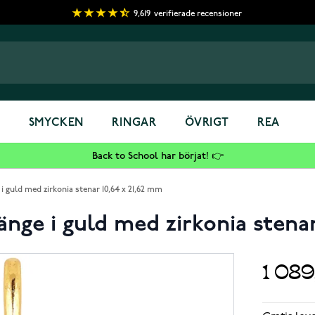
9,619
verifierade recensioner
S
SMYCKEN
RINGAR
ÖVRIGT
REA
Back to School har börjat! 👉
 guld med zirkonia stenar 10,64 x 21,62 mm
nge i guld med zirkonia stenar
1 08