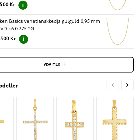
5.00 Kr
ken Basics venetianskkedja gulguld 0,95 mm
KVD 46.0 375 YG
5.00 Kr
VISA MER
odeller