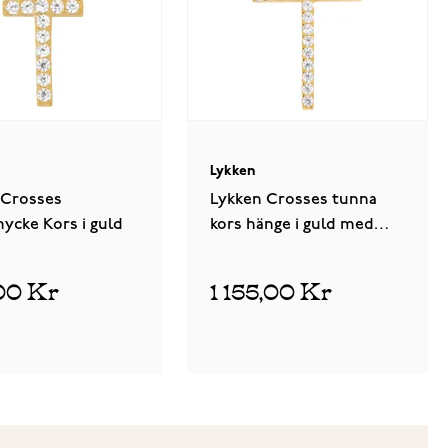
Lykken
 Crosses
Lykken Crosses tunna
ycke Kors i guld
kors hänge i guld med
zirkonia stenar 12,30 x
20,88 mm
00 Kr
1 155,00 Kr