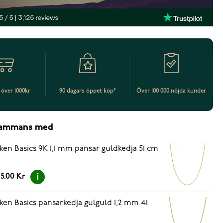
t över 1000kr
90 dagars öppet köp*
Över 100 000 nöjda kunder
lsammans med
ken Basics 9K 1,1 mm pansar guldkedja 51 cm
5.00 Kr
ken Basics pansarkedja gulguld 1,2 mm 41