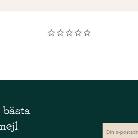
å bästa
mejl