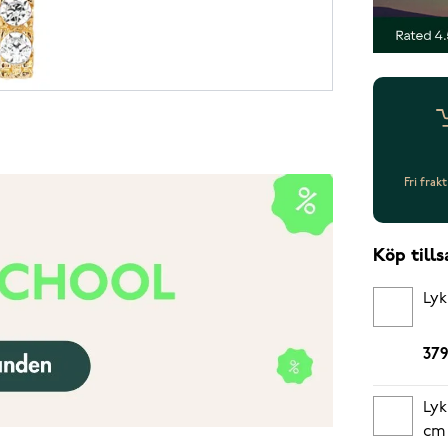
Fri frak
Köp til
Lyk
379
Lyk
cm