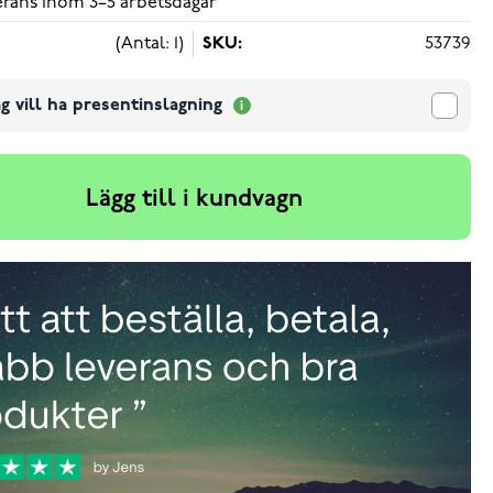
verans inom 3–5 arbetsdagar
(Antal: 1)
SKU:
53739
g vill ha presentinslagning
Lägg till i kundvagn