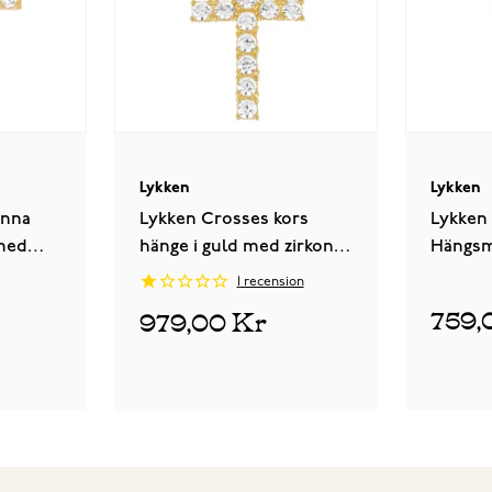
Lykken
Lykken
unna
Lykken Crosses kors
Lykken
 med
hänge i guld med zirkonia
Hängsm
 x 21,12
stenar 8,49 x 15,35 mm
1
recension
759,
979,00 Kr