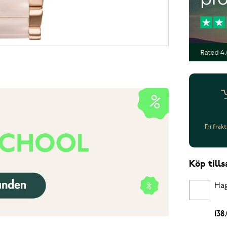
Fri frak
Köp til
Hag
138