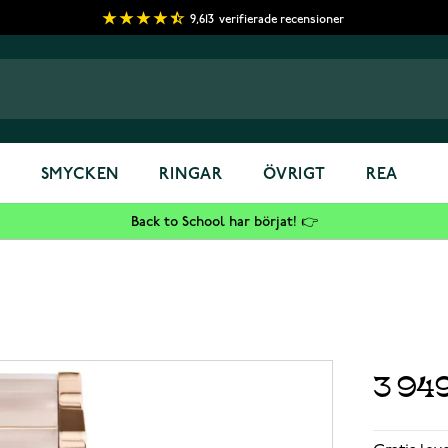
9,613
verifierade recensioner
S
SMYCKEN
RINGAR
ÖVRIGT
REA
Back to School har börjat! 👉
3 94