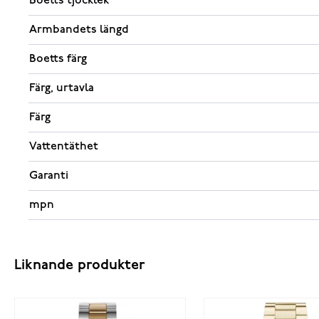
Boetts tjocklek
Armbandets längd
Boetts färg
Färg, urtavla
Färg
Vattentäthet
Garanti
mpn
Liknande produkter