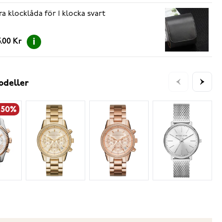
ra klocklåda för 1 klocka svart
.00 Kr
odeller
-50%