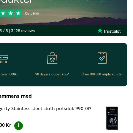
t över 1000kr
90 dagars öppet köp*
Över 100 000 nöjda kunder
lsammans med
erty Stainless steel cloth putsduk 990-012
.00 Kr