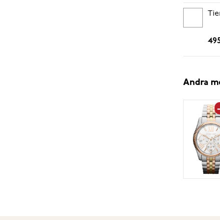
Tie
495
Andra m