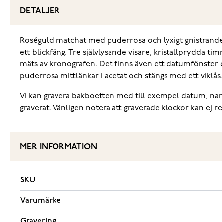
DETALJER
Roséguld matchat med puderrosa och lyxigt gnistrande k
ett blickfång. Tre självlysande visare, kristallprydda t
mäts av kronografen. Det finns även ett datumfönster o
puderrosa mittlänkar i acetat och stängs med ett viklås.
Vi kan gravera bakboetten med till exempel datum, namn e
graverat. Vänligen notera att graverade klockor kan ej r
MER INFORMATION
SKU
Varumärke
Gravering