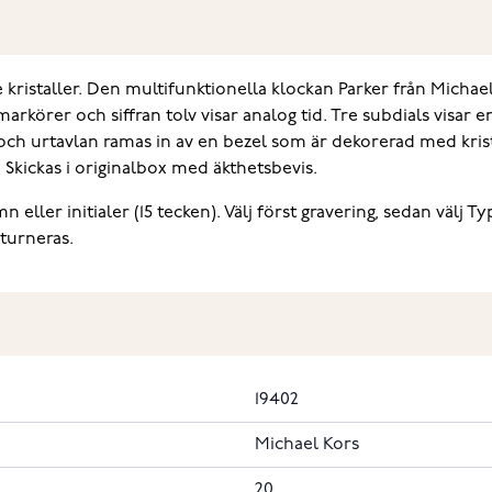
ristaller. Den multifunktionella klockan Parker från Michael 
immarkörer och siffran tolv visar analog tid. Tre subdials vi
ch urtavlan ramas in av en bezel som är dekorerad med krist
 Skickas i originalbox med äkthetsbevis.
ller initialer (15 tecken). Välj först gravering, sedan välj T
eturneras.
19402
Michael Kors
20