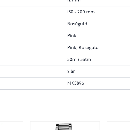
12 mm
150 - 200 mm
Roséguld
Pink
Pink, Roseguld
50m / 5atm
2 år
MK5896