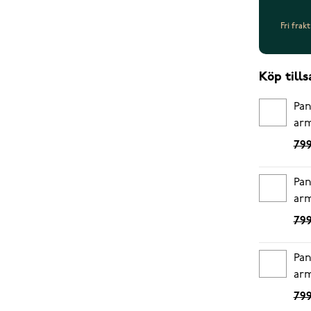
Fri frak
Köp til
Pan
ar
799
Pan
ar
799
Pan
ar
799