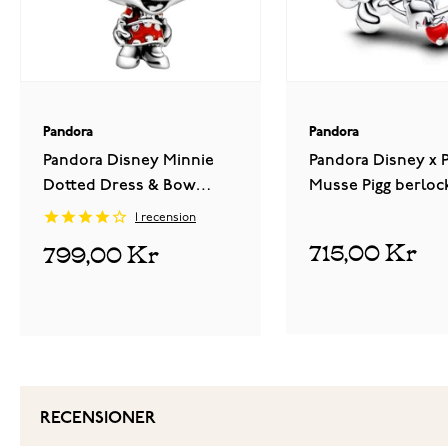
Pandora
Pandora
Pandora Disney Minnie
Pandora Disney x 
Dotted Dress & Bow
Musse Pigg berloc
charm 798880C02
793616C01
1
recension
715,00 Kr
799,00 Kr
RECENSIONER