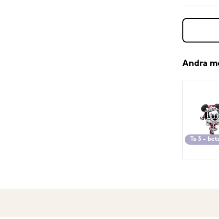
Andra m
Ta 3 – bet