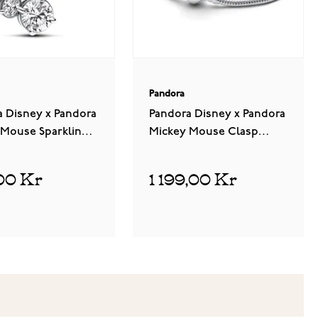
Pandora
a Disney x Pandora
Pandora Disney x Pandora
 Mouse Sparkling
Mickey Mouse Clasp
lhouette Sterling
Moments Snake Chain
berlock 793031C01
Bracelet Sterling silver
00 Kr
1 199,00 Kr
armband 593061C00