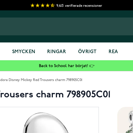
9,613
verifierade recensioner
S
SMYCKEN
RINGAR
ÖVRIGT
REA
Back to School har börjat! 👉
dora Disney Mickey Red Trousers charm 798905C01
Trousers charm 798905C01