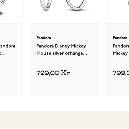
Pandora
Pandora
Pandora
Pandora Disney Mickey
Pandor
k
Mouse silver örhänge
Mickey
293528C00
Head Si
silver 
799,00 Kr
799,