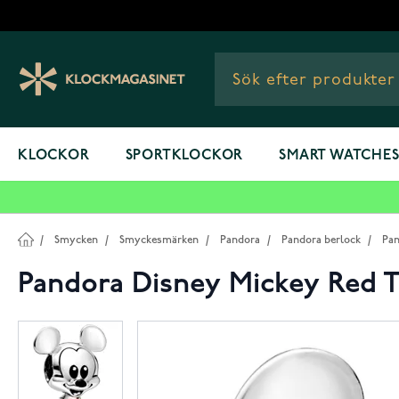
Hoppa till innehållet
KLOCKOR
SPORTKLOCKOR
SMART WATCHE
/
Smycken
/
Smyckesmärken
/
Pandora
/
Pandora berlock
/
Pan
Pandora Disney Mickey Red 