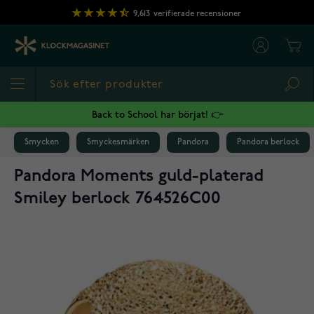
Hoppa till innehållet
9,613
verifierade recensioner
Cart
Sea
Back to School har börjat! 👉
Smycken
Smyckesmärken
Pandora
Pandora berlock
Pandora Moments guld-platerad
Smiley berlock 764526C00