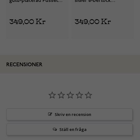
guld-platerad Pussel
silver 8-berlock
berlock 764514C00
794523C00
349,00 Kr
349,00 Kr
RECENSIONER
Skriv en recension
Ställ en fråga