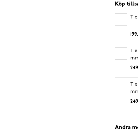
Köp til
Tie
199
Tie
m
249
Tie
m
249
Andra m