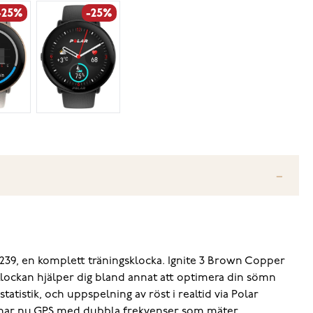
-25%
-25%
239, en komplett träningsklocka. Ignite 3 Brown Copper
 Klockan hjälper dig bland annat att optimera din sömn
atistik, och uppspelning av röst i realtid via Polar
 3 har nu GPS med dubbla frekvenser som mäter