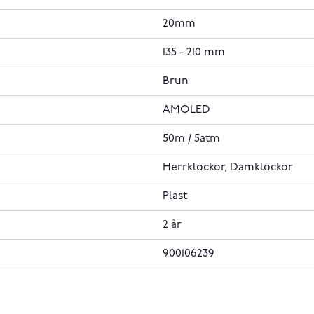
20mm
135 - 210 mm
Brun
AMOLED
50m / 5atm
Herrklockor, Damklockor
Plast
2 år
900106239