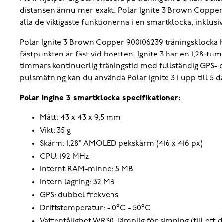
distansen ännu mer exakt. Polar Ignite 3 Brown Copper 
alla de viktigaste funktionerna i en smartklocka, ink
Polar Ignite 3 Brown Copper 900106239 träningsklocka 
fästpunkten är fäst vid boetten. Ignite 3 har en 1,28-t
timmars kontinuerlig träningstid med fullständig GPS- 
pulsmätning kan du använda Polar Ignite 3 i upp till 5 
Polar Ingine 3 smartklocka specifikationer:
Mått: 43 x 43 x 9,5 mm
Vikt: 35 g
Skärm: 1,28" AMOLED pekskärm (416 x 416 px)
CPU: 192 MHz
Internt RAM-minne: 5 MB
Intern lagring: 32 MB
GPS: dubbel frekvens
Driftstemperatur: -10°C - 50°C
Vattentålighet WR30, lämplig för simning (till ett 