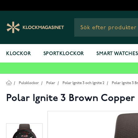
Hoppa till innehållet
KLOCKOR
SPORTKLOCKOR
SMART WATCHE
/
Pulsklockor
/
Polar
/
Polar Ignite 3 och Ignite 2
/
Polar Ignite 3 
Polar Ignite 3 Brown Copper