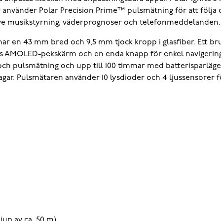
använder Polar Precision Prime™ pulsmätning för att följa d
lusive musikstyrning, väderprognoser och telefonmeddelanden.
har en 43 mm bred och 9,5 mm tjock kropp i glasfiber. Ett 
ums AMOLED-pekskärm och en enda knapp för enkel navigering. S
och pulsmätning och upp till 100 timmar med batterisparläge.
dagar. Pulsmätaren använder 10 lysdioder och 4 ljussensorer 
djup av ca. 50 m)