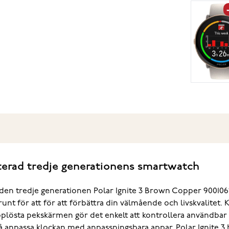
terad tredje generationens smartwatch
den tredje generationen Polar Ignite 3 Brown Copper 900106
unt för att för att förbättra din välmående och livskvalitet.
plösta pekskärmen gör det enkelt att kontrollera användbar st
kså anpassa klockan med anpassningsbara appar. Polar Ignite