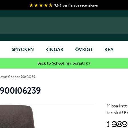
9,613
verifierade recensioner
S
SMYCKEN
RINGAR
ÖVRIGT
REA
Back to School har börjat! 👉
Brown Copper 900106239
 900106239
Missa inte
tar slut! 
1 989